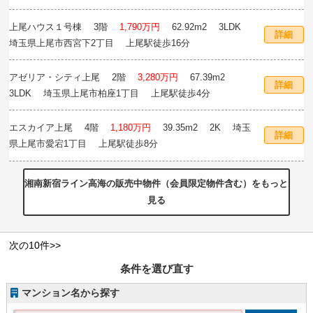
徒歩27分
上尾ハウス１号棟
3階
1,790万円
62.92m
2
3LDK
詳細
埼玉県上尾市西宮下2丁目 上尾駅徒歩16分
アゼリア・シティ上尾
2階
3,280万円
67.39m
2
詳細
3LDK 埼玉県上尾市柏座1丁目 上尾駅徒歩4分
エスカイア上尾
4階
1,180万円
39.35m
2
2K 埼玉
詳細
県上尾市愛宕1丁目 上尾駅徒歩8分
湘南新宿ライン高海の販売中物件（会員限定物件含む）をもっと
見る
次の10件>>
条件を選び直す
マンション名から探す