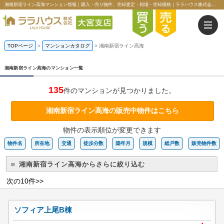
湘南新宿ライン高海マンション情報｜購入・売り物件、売却査定・相場・売却価格｜ララハウス株式会社大宮支店
TOPページ
>
マンションカタログ
>
湘南新宿ライン高海
湘南新宿ライン高海のマンション一覧
135
件のマンションが見つかりました。
湘南新宿ライン高海の販売中物件はこちら
物件の表示順位が変更できます
物件名
所在地
交通
徒歩分数
築年月
規模
総戸数
販売物件数
＝ 湘南新宿ライン高海からさらに絞り込む
次の10件>>
ソフィア上尾B棟