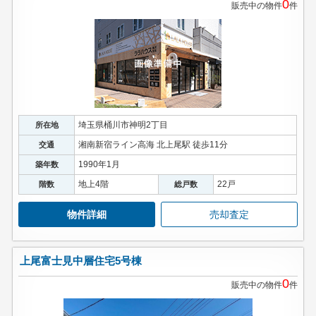
0
販売中の物件
件
埼玉県桶川市神明2丁目
所在地
湘南新宿ライン高海 北上尾駅 徒歩11分
交通
1990年1月
築年数
地上4階
22戸
階数
総戸数
物件詳細
売却査定
上尾富士見中層住宅5号棟
0
販売中の物件
件