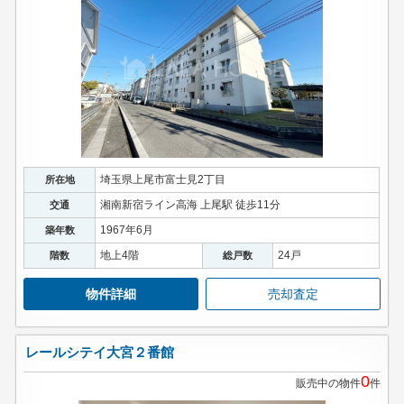
埼玉県上尾市富士見2丁目
所在地
湘南新宿ライン高海 上尾駅 徒歩11分
交通
1967年6月
築年数
地上4階
24戸
階数
総戸数
物件詳細
売却査定
レールシテイ大宮２番館
0
販売中の物件
件