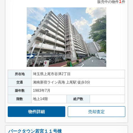
1
販売中の物件
件
埼玉県上尾市谷津2丁目
所在地
湘南新宿ライン高海 上尾駅 徒歩3分
交通
1983年7月
築年数
地上14階
階数
総戸数
物件詳細
売却査定
パークタウン若宮１１号棟