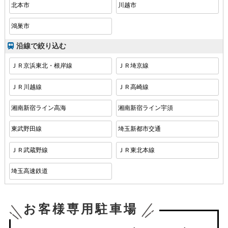
北本市
川越市
鴻巣市
沿線で絞り込む
ＪＲ京浜東北・根岸線
ＪＲ埼京線
ＪＲ川越線
ＪＲ高崎線
湘南新宿ライン高海
湘南新宿ライン宇須
東武野田線
埼玉新都市交通
ＪＲ武蔵野線
ＪＲ東北本線
埼玉高速鉄道
お客様専用駐車場