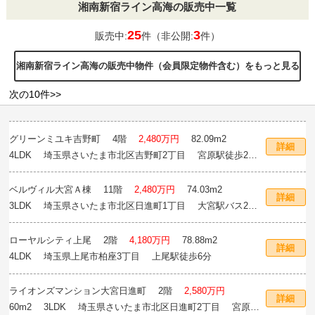
湘南新宿ライン高海の販売中一覧
25
3
販売中:
件（非公開:
件）
湘南新宿ライン高海の販売中物件（会員限定物件含む）をもっと見る
次の10件>>
グリーンミユキ吉野町
4階
2,480万円
82.09m
2
詳細
4LDK 埼玉県さいたま市北区吉野町2丁目 宮原駅徒歩23
分
ベルヴィル大宮Ａ棟
11階
2,480万円
74.03m
2
詳細
3LDK 埼玉県さいたま市北区日進町1丁目 大宮駅バス23
分停歩2分
ローヤルシティ上尾
2階
4,180万円
78.88m
2
詳細
4LDK 埼玉県上尾市柏座3丁目 上尾駅徒歩6分
ライオンズマンション大宮日進町
2階
2,580万円
詳細
60m
2
3LDK 埼玉県さいたま市北区日進町2丁目 宮原駅