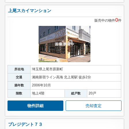
上尾スカイマンション
0
販売中の物件
件
埼玉県上尾市原新町
所在地
湘南新宿ライン高海 北上尾駅 徒歩2分
交通
2006年10月
築年数
地上4階
20戸
階数
総戸数
物件詳細
売却査定
プレジデント７３