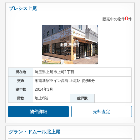
プレシス上尾
0
販売中の物件
件
埼玉県上尾市上町1丁目
所在地
湘南新宿ライン高海 上尾駅 徒歩6分
交通
2014年3月
築年数
地上6階
階数
総戸数
物件詳細
売却査定
グラン・ドムール北上尾