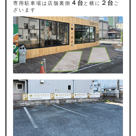
４台
２台
専用駐車場は店舗裏側
と横に
ご
ざいます