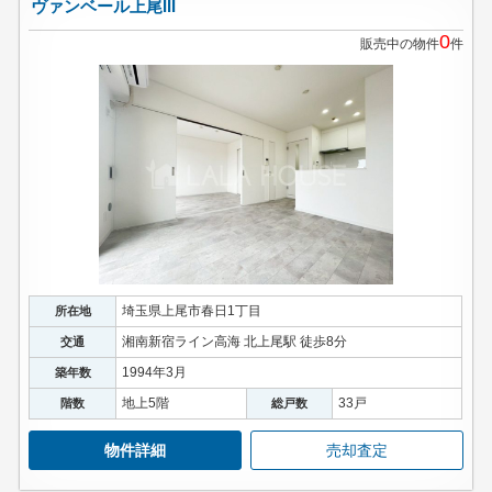
ヴァンベール上尾III
0
販売中の物件
件
埼玉県上尾市春日1丁目
所在地
湘南新宿ライン高海 北上尾駅 徒歩8分
交通
1994年3月
築年数
地上5階
33戸
階数
総戸数
物件詳細
売却査定