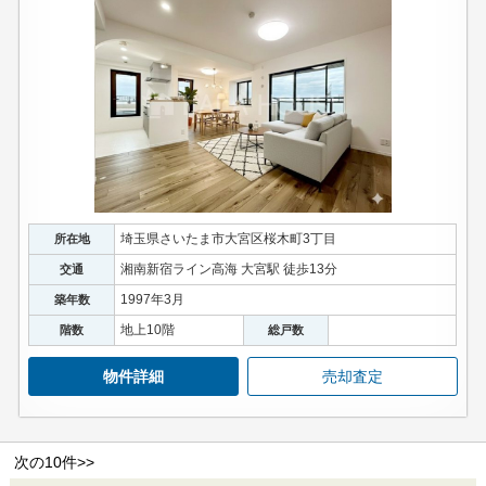
埼玉県さいたま市大宮区桜木町3丁目
所在地
湘南新宿ライン高海 大宮駅 徒歩13分
交通
1997年3月
築年数
地上10階
階数
総戸数
物件詳細
売却査定
次の10件>>