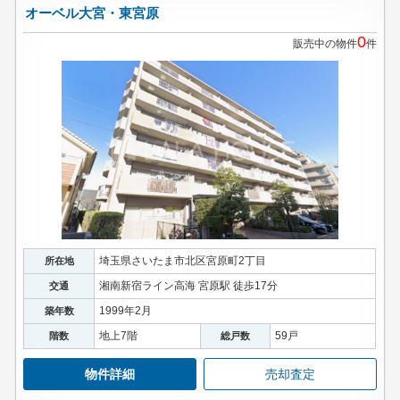
オーベル大宮・東宮原
0
販売中の物件
件
埼玉県さいたま市北区宮原町2丁目
所在地
湘南新宿ライン高海 宮原駅 徒歩17分
交通
1999年2月
築年数
地上7階
59戸
階数
総戸数
物件詳細
売却査定