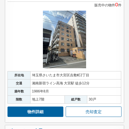
0
販売中の物件
件
埼玉県さいたま市大宮区吉敷町2丁目
所在地
湘南新宿ライン高海 大宮駅 徒歩12分
交通
1986年8月
築年数
地上7階
30戸
階数
総戸数
物件詳細
売却査定