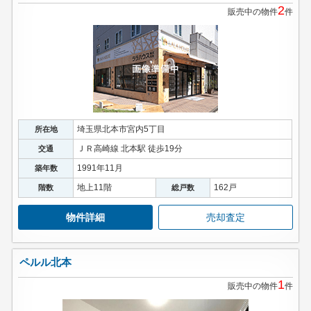
2
販売中の物件
件
埼玉県北本市宮内5丁目
所在地
ＪＲ高崎線 北本駅 徒歩19分
交通
1991年11月
築年数
地上11階
162戸
階数
総戸数
物件詳細
売却査定
ペルル北本
1
販売中の物件
件