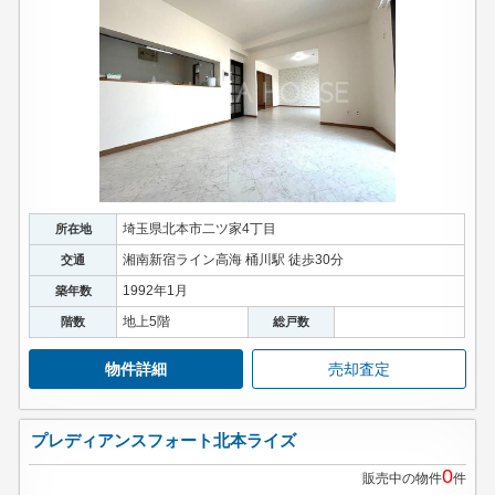
埼玉県北本市二ツ家4丁目
所在地
湘南新宿ライン高海 桶川駅 徒歩30分
交通
1992年1月
築年数
地上5階
階数
総戸数
物件詳細
売却査定
プレディアンスフォート北本ライズ
0
販売中の物件
件