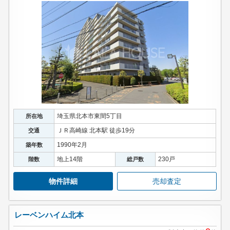
埼玉県北本市東間5丁目
所在地
ＪＲ高崎線 北本駅 徒歩19分
交通
1990年2月
築年数
地上14階
230戸
階数
総戸数
物件詳細
売却査定
レーベンハイム北本