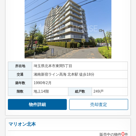
埼玉県北本市東間5丁目
所在地
湘南新宿ライン高海 北本駅 徒歩18分
交通
1990年2月
築年数
地上14階
249戸
階数
総戸数
物件詳細
売却査定
マリオン北本
0
販売中の物件
件