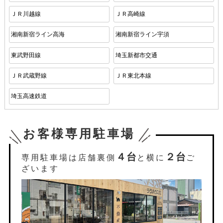
ＪＲ川越線
ＪＲ高崎線
湘南新宿ライン高海
湘南新宿ライン宇須
東武野田線
埼玉新都市交通
ＪＲ武蔵野線
ＪＲ東北本線
埼玉高速鉄道
お客様専用駐車場
４台
２台
専用駐車場は店舗裏側
と横に
ご
ざいます