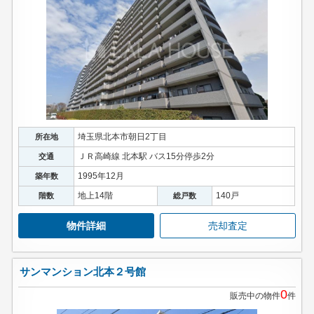
埼玉県北本市朝日2丁目
所在地
ＪＲ高崎線 北本駅 バス15分停歩2分
交通
1995年12月
築年数
地上14階
140戸
階数
総戸数
物件詳細
売却査定
サンマンション北本２号館
0
販売中の物件
件