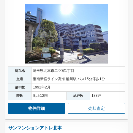
埼玉県北本市二ツ家1丁目
所在地
湘南新宿ライン高海 桶川駅 バス15分停歩1分
交通
1992年2月
築年数
地上12階
188戸
階数
総戸数
物件詳細
売却査定
サンマンションアトレ北本