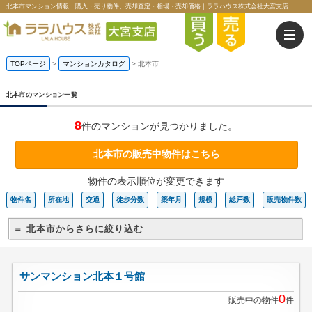
北本市マンション情報｜購入・売り物件、売却査定・相場・売却価格｜ララハウス株式会社大宮支店
TOPページ
>
マンションカタログ
>
北本市
北本市のマンション一覧
8
件のマンションが見つかりました。
北本市の販売中物件はこちら
物件の表示順位が変更できます
物件名
所在地
交通
徒歩分数
築年月
規模
総戸数
販売物件数
＝ 北本市からさらに絞り込む
サンマンション北本１号館
0
販売中の物件
件