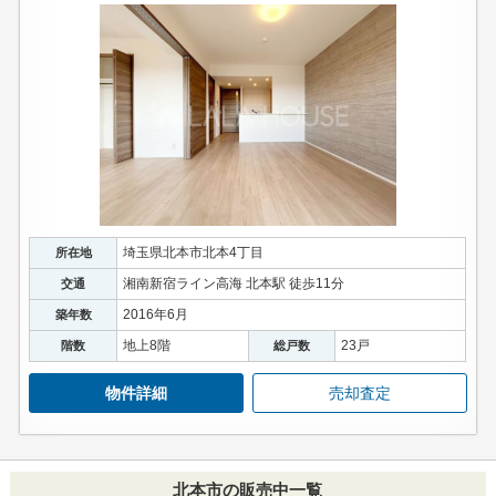
埼玉県北本市北本4丁目
所在地
湘南新宿ライン高海 北本駅 徒歩11分
交通
2016年6月
築年数
地上8階
23戸
階数
総戸数
物件詳細
売却査定
北本市の販売中一覧