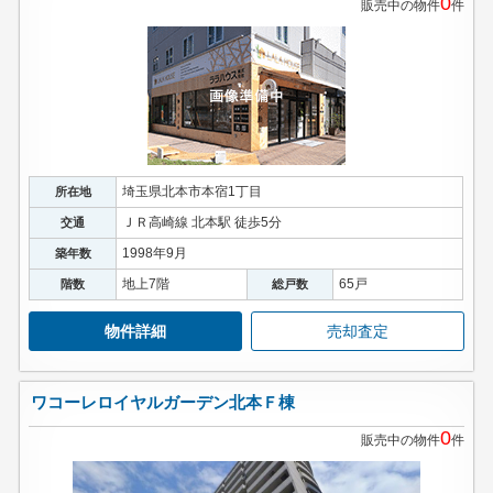
0
販売中の物件
件
埼玉県北本市本宿1丁目
所在地
ＪＲ高崎線 北本駅 徒歩5分
交通
1998年9月
築年数
地上7階
65戸
階数
総戸数
物件詳細
売却査定
ワコーレロイヤルガーデン北本Ｆ棟
0
販売中の物件
件