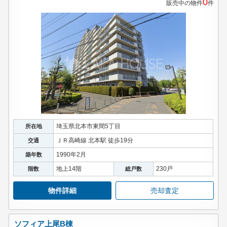
0
販売中の物件
件
埼玉県北本市東間5丁目
所在地
ＪＲ高崎線 北本駅 徒歩19分
交通
1990年2月
築年数
地上14階
230戸
階数
総戸数
物件詳細
売却査定
ソフィア上尾B棟