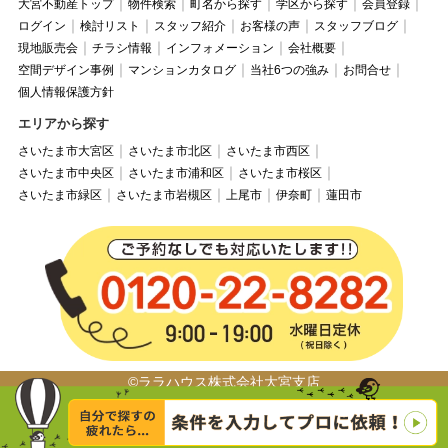
大宮不動産トップ
物件検索
町名から探す
学区から探す
会員登録
ログイン
検討リスト
スタッフ紹介
お客様の声
スタッフブログ
現地販売会
チラシ情報
インフォメーション
会社概要
空間デザイン事例
マンションカタログ
当社6つの強み
お問合せ
個人情報保護方針
エリアから探す
さいたま市大宮区
さいたま市北区
さいたま市西区
さいたま市中央区
さいたま市浦和区
さいたま市桜区
さいたま市緑区
さいたま市岩槻区
上尾市
伊奈町
蓮田市
©ララハウス株式会社大宮支店