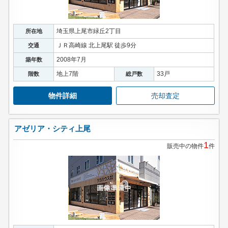
埼玉県上尾市緑丘2丁目
所在地
ＪＲ高崎線 北上尾駅 徒歩9分
交通
2008年7月
築年数
地上7階
33戸
階数
総戸数
物件詳細
売却査定
アゼリア・シティ上尾
1
販売中の物件
件