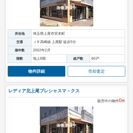
埼玉県上尾市宮本町
所在地
ＪＲ高崎線 上尾駅 徒歩5分
交通
2002年2月
築年数
地上6階
60戸
階数
総戸数
物件詳細
売却査定
レディア北上尾プレシャスマ－クス
0
販売中の物件
件