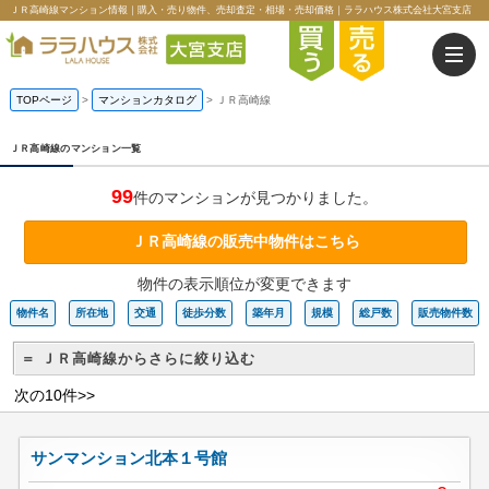
ＪＲ高崎線マンション情報｜購入・売り物件、売却査定・相場・売却価格｜ララハウス株式会社大宮支店
TOPページ
>
マンションカタログ
>
ＪＲ高崎線
ＪＲ高崎線のマンション一覧
99
件のマンションが見つかりました。
ＪＲ高崎線の販売中物件はこちら
物件の表示順位が変更できます
物件名
所在地
交通
徒歩分数
築年月
規模
総戸数
販売物件数
＝ ＪＲ高崎線からさらに絞り込む
次の10件>>
サンマンション北本１号館