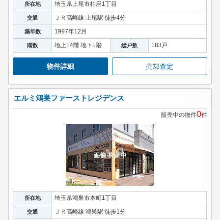
埼玉県上尾市柏座1丁目
所在地
ＪＲ高崎線 上尾駅 徒歩4分
交通
1997年12月
築年数
地上14階 地下1階
183戸
階数
総戸数
物件詳細
売却査定
エルミ鴻巣ファーストレジデンス
0
販売中の物件
件
埼玉県鴻巣市本町1丁目
所在地
ＪＲ高崎線 鴻巣駅 徒歩1分
交通