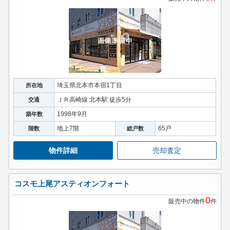
埼玉県北本市本宿1丁目
所在地
ＪＲ高崎線 北本駅 徒歩5分
交通
1998年9月
築年数
地上7階
65戸
階数
総戸数
物件詳細
売却査定
コスモ上尾アスティオンフォート
0
販売中の物件
件