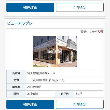
物件詳細
売却査定
ビューアラプレ
0
販売中の物件
件
埼玉県桶川市泉2丁目
所在地
ＪＲ高崎線 桶川駅 徒歩13分
交通
2005年9月
築年数
地上8階
51戸
階数
総戸数
物件詳細
売却査定