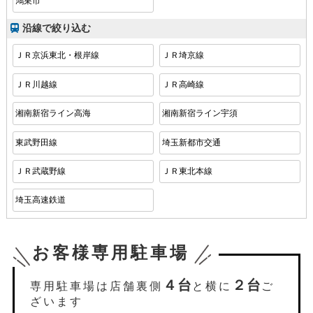
鴻巣市
沿線で絞り込む
ＪＲ京浜東北・根岸線
ＪＲ埼京線
ＪＲ川越線
ＪＲ高崎線
湘南新宿ライン高海
湘南新宿ライン宇須
東武野田線
埼玉新都市交通
ＪＲ武蔵野線
ＪＲ東北本線
埼玉高速鉄道
お客様専用駐車場
４台
２台
専用駐車場は店舗裏側
と横に
ご
ざいます