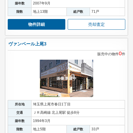
2007年9月
築年数
地上13階
71戸
階数
総戸数
物件詳細
売却査定
ヴァンベール上尾3
0
販売中の物件
件
埼玉県上尾市春日1丁目
所在地
ＪＲ高崎線 北上尾駅 徒歩8分
交通
1994年3月
築年数
地上5階
33戸
階数
総戸数