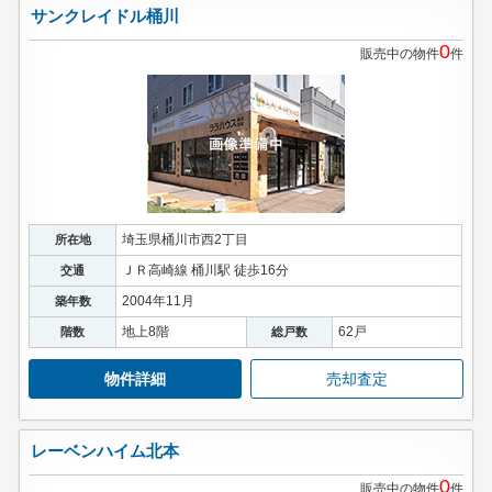
サンクレイドル桶川
0
販売中の物件
件
埼玉県桶川市西2丁目
所在地
ＪＲ高崎線 桶川駅 徒歩16分
交通
2004年11月
築年数
地上8階
62戸
階数
総戸数
物件詳細
売却査定
レーベンハイム北本
0
販売中の物件
件