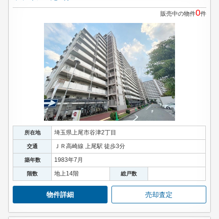
0
販売中の物件
件
埼玉県上尾市谷津2丁目
所在地
ＪＲ高崎線 上尾駅 徒歩3分
交通
1983年7月
築年数
地上14階
階数
総戸数
物件詳細
売却査定