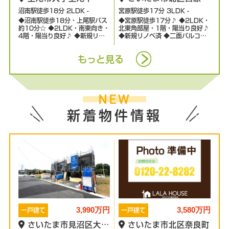
1049-1
4丁目
沼南駅徒歩18分 2LDK -
宮原駅徒歩17分 3LDK -
◆沼南駅徒歩18分・上尾駅バス
◆宮原駅徒歩17分♪ ◆2LDK・
約10分☆ ◆2LDK・南東向き・
北東角部屋・1階・陽当り良好♪
4階・陽当り良好♪ ◆新規リフ
◆新規リノベ済 ◆二面バルコニ
ォーム中・4月完成 ◆全居室収
ー ◆小中学校徒歩5分圏内☆
納付き ◆ペット飼育可☆
もっと見る
NEW
新着物件情報
3,990万円
3,580万円
一戸建て
一戸建て
さいたま市見沼区大字
さいたま市北区奈良町