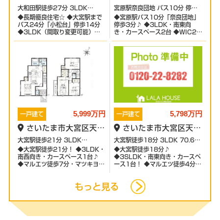
南中野
大和田駅徒歩27分 3LDK
宮原駅奈良団地 バス10分 停歩3
◆長期優良住宅☆ ◆大宮駅まで
◆宮原駅バス10分「奈良団地」
128.04㎡
分 3LDK 102.74㎡
バス24分「小松台」停歩14分
停歩3分♪ ◆3LDK・南東向
◆3LDK（間取り変更可能）・
き・カースペース2台 ◆WIC2箇
南東向き・カースペース2台 ◆
所！ ◆大宮別所小学校徒歩9
大谷小学校徒歩7分
分・宮原中学校徒歩15分
5,999万円
5,798万円
一戸建て
一戸建て
さいたま市大宮区天沼
さいたま市大宮区天沼
町2丁目
町1丁目
大宮駅徒歩21分 3LDK
大宮駅徒歩18分 3LDK 70.61
◆大宮駅徒歩21分！ ◆3LDK・
◆大宮駅徒歩18分♪
100.67㎡
㎡
南西向き・カースペース1台♪
◆3SLDK・南東向き・カースペ
◆マルエツ徒歩7分・マツキヨ徒
ース1台！ ◆マルエツ徒歩4分・
歩9分 ◆芝川小学校徒歩4分・大
セブンイレブン徒歩5分 ◆大宮
宮南中学校徒歩11分☆
小学校徒歩13分・大宮東中学校
もっと見る
徒歩7分