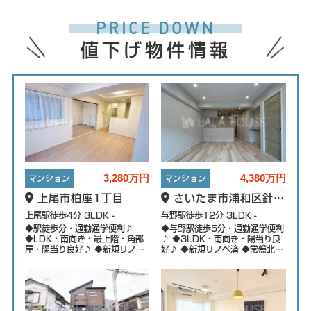
PRICE DOWN
値下げ物件情報
3,280万円
4,380万円
マンション
マンション
上尾市柏座1丁目
さいたま市浦和区針ヶ
谷4丁目
上尾駅徒歩4分 3LDK -
与野駅徒歩12分 3LDK -
◆駅徒歩分・通勤通学便利♪
◆与野駅徒歩5分・通勤通学便利
◆LDK・南向き・最上階・角部
♪ ◆3LDK・南向き・陽当り良
屋・陽当り良好♪ ◆新規リノベ
好♪ ◆新規リノベ済 ◆常盤北小
済 ◆全居室収納付き ◆オートロ
学校徒歩4分・常盤中学校徒歩8
ック・宅配BOX完備
分