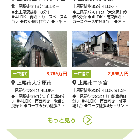
北上尾駅徒歩18分 3LDK
上尾駅徒歩35分 4LDK
◆北上尾駅徒歩16分！
◆上尾駅バス11分「大久保」停
199.37㎡
185.72㎡
◆4LDK・向き・カースペース4
歩6分☆ ◆4LDK・南東向き・
台♪ ◆長期優良住宅♪ ◆上平小
カースペース並列3台！ ◆アリ
学校徒歩6分・上平中学校徒歩
オ上尾徒歩14分♪ ◆大石小学校
11分☆
徒歩8分・大石中学校徒歩22分
3,799万円
2,998万円
一戸建て
一戸建て
上尾市大字原市
上尾市二ツ宮
上尾駅徒歩24分 4LDK
上尾駅徒歩23分 4LDK 91.39
◆上尾駅徒歩24分。自転車9分
◆上尾駅徒歩23分！自転車約8
149.85㎡
㎡
♪ ◆4LDK・南西向き・陽当り
分♪ ◆4LDK・南西向き・駐車
良好♪ ◆コープみらい徒歩2
場1台 ◆コープ徒歩4分・サンド
分・サンドラッグ徒歩2分♪ ◆
ラッグ徒歩4分☆ ◆東町小学校
東町小学校徒歩12分！
徒歩9分・上尾中学校徒歩23分
もっと見る