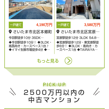
4,190万円
3,580万円
一戸建て
一戸建て
さいたま市北区本郷町
さいたま市北区宮原町
4丁目
今羽駅徒歩10分 3SDK
宮原駅徒歩12分 3LDK 54.88
◆今羽駅徒歩10分！ ◆3LDK・
◆宮原駅徒歩12分・東宮原駅徒
104.44㎡
㎡
南西向き・カースペース1台♪
歩6分！ ◆3LDK・南向き・カ
◆イマイ生鮮市場徒歩4分 ◆泰
ースペース1台 ◆TAIRAYA徒
平小学校徒歩6分・泰平中学校徒
歩4分・コンビニ徒歩5分 ◆宮原
歩5分
小学校徒歩14分☆
もっと見る
PICK UP
2500万円以内の
中古マンション