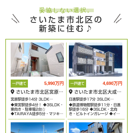
妥協しない選択。
さいたま市北区の
新築に住む♪
5,990万円
4,690万円
一戸建て
一戸建て
さいたま市北区宮原町
さいたま市北区大成町
2丁目
4丁目
宮原駅徒歩14分 3LDK
日進駅徒歩17分 3SLDK
◆東宮駅徒歩4分！ ◆3SLDK・
◆鉄道博物館駅徒歩11分・日進
137.49㎡
62.05㎡
東向き・駐車場2台☆
駅徒歩16分 ◆3SLDK・北向
◆TAIRAYA徒歩5分・マツキヨ
き・ビルトインガレージ ◆イオ
徒歩5分！ ◆泰平小学校徒歩13
ン大宮徒歩9分 ◆小学校徒歩13
分・泰平中学校徒歩12分
分・中学校徒歩11分