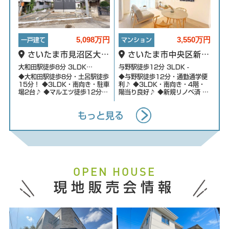
5,098万円
3,550万円
一戸建て
マンション
さいたま市見沼区大和
さいたま市中央区新中
田町2丁目
里4丁目
大和田駅徒歩8分 3LDK
与野駅徒歩12分 3LDK -
◆大和田駅徒歩8分・土呂駅徒歩
◆与野駅徒歩12分・通勤通学便
123.13㎡
15分！ ◆3LDK・南向き・駐車
利♪ ◆3LDK・南向き・4階・
場2台♪ ◆マルエツ徒歩12分・
陽当り良好♪ ◆新規リノベ済 ◆
ファミマ徒歩5分 ◆小学校徒歩
全居室収納付き ◆オートロック
11分・中学校徒歩12分☆
もっと見る
OPEN HOUSE
現地販売会情報