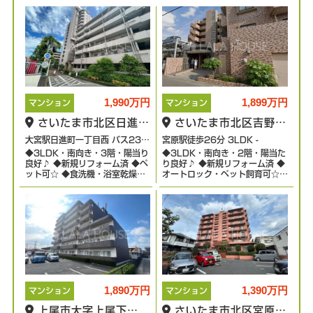
1,990万円
1,899万円
マンション
マンション
さいたま市北区日進町
さいたま市北区吉野町
1丁目
2丁目
大宮駅日進町一丁目西 バス23分
宮原駅徒歩26分 3LDK -
◆3LDK・南向き・3階・陽当り
◆3LDK・南向き・2階・陽当た
停歩3分 3LDK -
良好♪ ◆新規リフォーム済 ◆ペ
り良好♪ ◆新規リフォーム済 ◆
ット可☆ ◆食洗機・浴室乾燥機
オートロック・ペット飼育可☆
付き
◆宮原駅徒歩26分・自転車8分
♪
1,890万円
1,390万円
マンション
マンション
上尾市大字上尾下
さいたま市北区宮原町