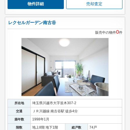
物件詳細
売却査定
レクセルガーデン南古谷
0
販売中の物件
件
埼玉県川越市大字並木307-2
所在地
ＪＲ川越線 南古谷駅 徒歩4分
交通
1998年1月
築年数
地上8階 地下1階
74戸
階数
総戸数