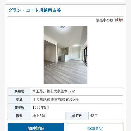
グラン・コート川越南古谷
0
販売中の物件
件
埼玉県川越市大字並木39-2
所在地
ＪＲ川越線 南古谷駅 徒歩5分
交通
1996年5月
築年数
地上8階
42戸
階数
総戸数
物件詳細
売却査定