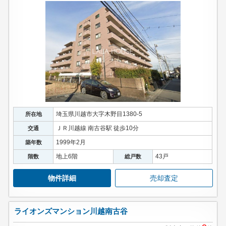
埼玉県川越市大字木野目1380-5
所在地
ＪＲ川越線 南古谷駅 徒歩10分
交通
1999年2月
築年数
地上6階
43戸
階数
総戸数
物件詳細
売却査定
ライオンズマンション川越南古谷