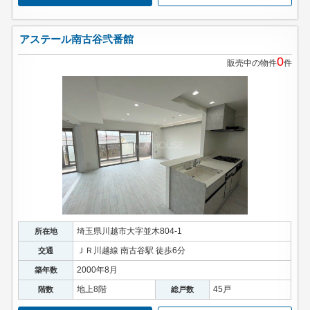
アステール南古谷弐番館
0
販売中の物件
件
埼玉県川越市大字並木804-1
所在地
ＪＲ川越線 南古谷駅 徒歩6分
交通
2000年8月
築年数
地上8階
45戸
階数
総戸数