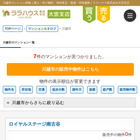
川越市マンション情報｜購入・売り物件、売却査定・相場・売却価格｜ララハウス株式会社大宮支店
TOPページ
>
マンションカタログ
>
川越市
川越市のマンション一覧
7
件のマンションが見つかりました。
川越市の販売中物件はこちら
物件の表示順位が変更できます
物件名
所在地
交通
徒歩分数
築年月
規模
総戸数
販売物件数
＝ 川越市からさらに絞り込む
ロイヤルステージ南古谷
0
販売中の物件
件