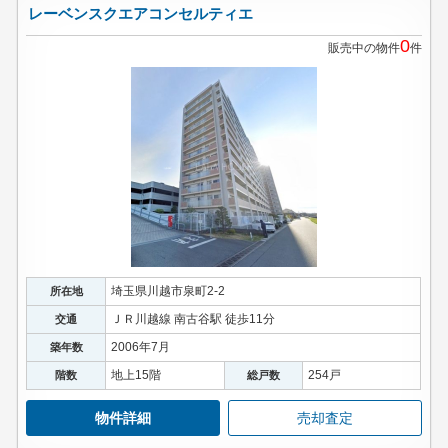
レーベンスクエアコンセルティエ
0
販売中の物件
件
埼玉県川越市泉町2-2
所在地
ＪＲ川越線 南古谷駅 徒歩11分
交通
2006年7月
築年数
地上15階
254戸
階数
総戸数
物件詳細
売却査定