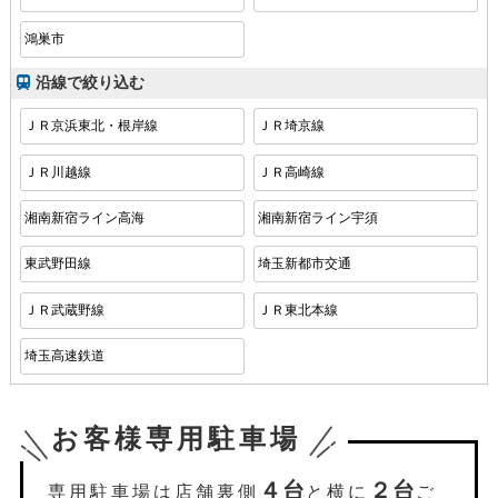
鴻巣市
沿線で絞り込む
ＪＲ京浜東北・根岸線
ＪＲ埼京線
ＪＲ川越線
ＪＲ高崎線
湘南新宿ライン高海
湘南新宿ライン宇須
東武野田線
埼玉新都市交通
ＪＲ武蔵野線
ＪＲ東北本線
埼玉高速鉄道
お客様専用駐車場
４台
２台
専用駐車場は店舗裏側
と横に
ご