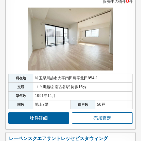
0
販売中の物件
件
埼玉県川越市大字南田島字北田854-1
所在地
ＪＲ川越線 南古谷駅 徒歩16分
交通
1991年11月
築年数
地上7階
56戸
階数
総戸数
物件詳細
売却査定
レーベンスクエアサントレッセビスタウィング