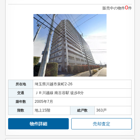
0
販売中の物件
件
埼玉県川越市泉町2-26
所在地
ＪＲ川越線 南古谷駅 徒歩8分
交通
2005年7月
築年数
地上15階
363戸
階数
総戸数
物件詳細
売却査定