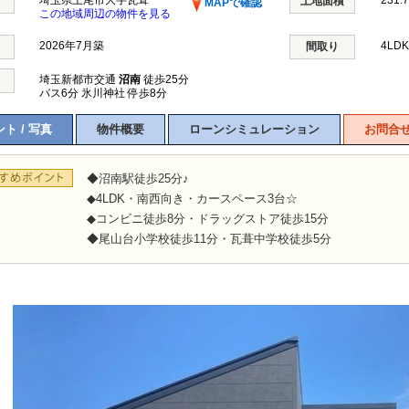
埼玉県上尾市大字瓦葺
231.7
土地面積
MAPで確認
この地域周辺の物件を見る
2026年7月築
4LD
間取り
埼玉新都市交通
沼南
徒歩25分
バス6分 氷川神社 停歩8分
ト / 写真
物件概要
ローンシミュレーション
お問合
◆沼南駅徒歩25分♪
◆4LDK・南西向き・カースペース3台☆
◆コンビニ徒歩8分・ドラッグストア徒歩15分
◆尾山台小学校徒歩11分・瓦葺中学校徒歩5分