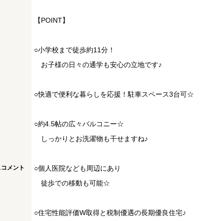
【POINT】
○小学校まで徒歩約11分！
お子様の日々の通学も安心の立地です♪
○快適で便利な暮らしを応援！駐車スペース3台可☆
○約4.5帖の広々バルコニー☆
しっかりとお洗濯物も干せますね♪
スコメント
○個人医院なども周辺にあり
徒歩での移動も可能☆
○住宅性能評価W取得と税制優遇の長期優良住宅♪