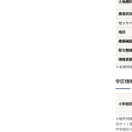
土地権
接道状
セット
地目
建築確
取引態
情報更
※各種情
学区情
小学校
※物件情
当サイト
中学校区