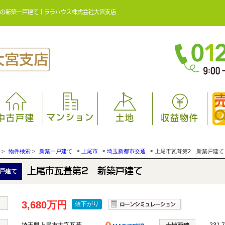
万円の新築一戸建て｜ララハウス株式会社大宮支店
マンション
中古戸建
土地
収益物件
>
>
>
>
物件検索
>
新築一戸建て
上尾市
埼玉新都市交通
上尾市瓦葺第2 新築戸建て
上尾市瓦葺第2 新築戸建て
戸建て
3,680万円
値下がり