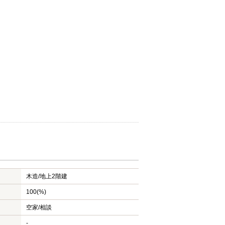
木造/
地上2階建
100(%)
空家/相談
-