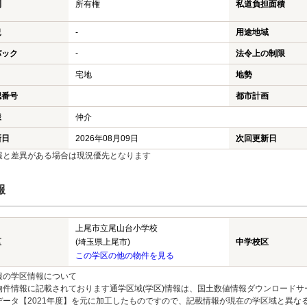
利
所有権
私道負担面積
況
-
用途地域
バック
-
法令上の制限
宅地
地勢
認番号
都市計画
様
仲介
新日
2026年08月09日
次回更新日
報と差異がある場合は現況優先となります
報
上尾市立尾山台小学校
区
(埼玉県上尾市)
中学校区
この学区の他の物件を見る
報の学区情報について
物件情報に記載されております通学区域(学区)情報は、国土数値情報ダウンロードサ
データ【2021年度】を元に加工したものですので、記載情報が現在の学区域と異な