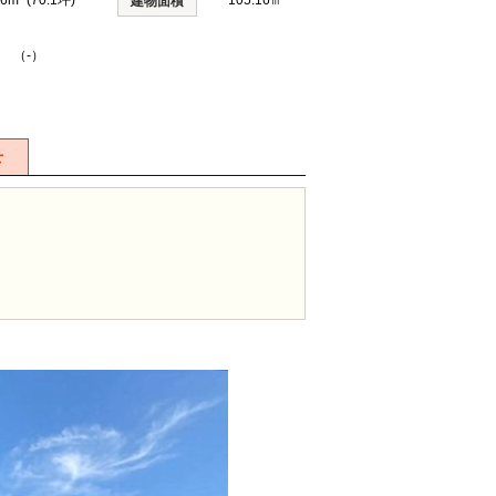
6m² (70.1坪)
105.16㎡
建物面積
K （-）
せ