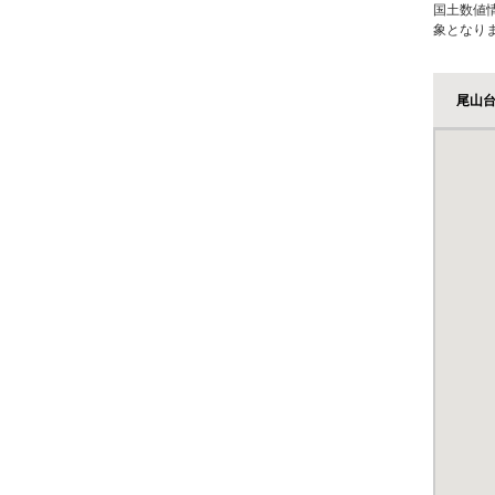
国土数値
象となり
尾山