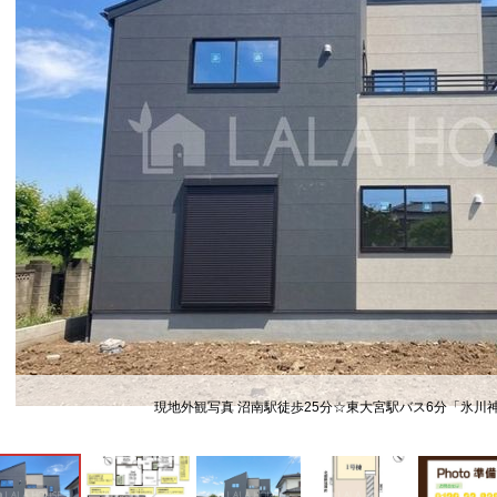
現地外観写真 沼南駅徒歩25分☆東大宮駅バス6分「氷川