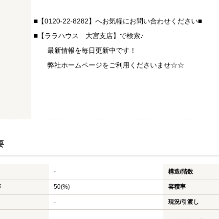
■【0120-22-8282】へお気軽にお問い合わせください■
■【ララハウス 大宮支店】で検索♪
最新情報を毎日更新中です！
弊社ホームページをご利用くださいませ☆☆
要
-
構造/階数
率
50(%)
容積率
-
現況/引渡し