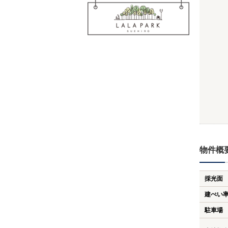
物件概
採光面
建ぺい
駐車場