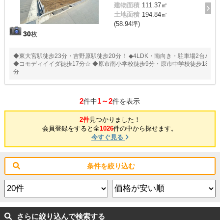
建物面積
111.37㎡
土地面積
194.84㎡
(58.94坪)
30
枚
◆東大宮駅徒歩23分・吉野原駅徒歩20分！ ◆4LDK・南向き・駐車場2台♪
◆コモディイイダ徒歩17分☆ ◆原市南小学校徒歩9分・原市中学校徒歩18
分
2
1～2
件中
件を表示
2件
見つかりました！
会員登録をすると全
1026
件の中から探せます。
今すぐ見る
条件を絞り込む
さらに絞り込んで検索する