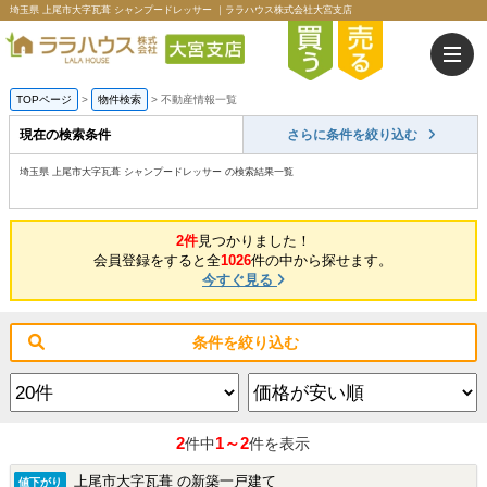
埼玉県 上尾市大字瓦葺 シャンプードレッサー ｜ララハウス株式会社大宮支店
TOPページ
>
物件検索
>
不動産情報一覧
現在の検索条件
さらに条件を絞り込む
埼玉県 上尾市大字瓦葺 シャンプードレッサー の検索結果一覧
2件
見つかりました！
会員登録をすると全
1026
件の中から探せます。
今すぐ見る
条件を絞り込む
2
1～2
件中
件を表示
上尾市大字瓦葺 の新築一戸建て
値下がり