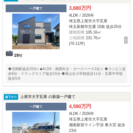
3,680万円
一戸建て
4LDK / 2026年
埼玉県上尾市大字瓦葺
埼玉新都市交通 沼南 徒歩25分
建物面積
105.16㎡
土地面積
231.76㎡
(70.11坪)
19
枚
◆沼南駅徒歩25分♪ ◆4LDK・南西向き・カースペース3台☆ ◆コンビニ徒
歩8分・ドラッグストア徒歩15分 ◆尾山台小学校徒歩11分・瓦葺中学校
徒歩5分
上尾市大字瓦葺 の新築一戸建て
値下がり
4,590万円
一戸建て
4LDK / 2026年
埼玉県上尾市大字瓦葺
湘南新宿ライン宇須 東大宮 徒歩
23分