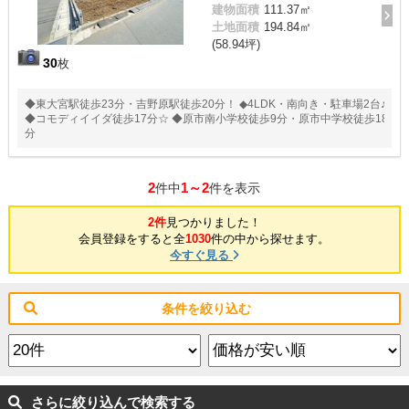
建物面積
111.37㎡
土地面積
194.84㎡
(58.94坪)
30
枚
◆東大宮駅徒歩23分・吉野原駅徒歩20分！ ◆4LDK・南向き・駐車場2台♪
◆コモディイイダ徒歩17分☆ ◆原市南小学校徒歩9分・原市中学校徒歩18
分
2
1～2
件中
件を表示
2件
見つかりました！
会員登録をすると全
1030
件の中から探せます。
今すぐ見る
条件を絞り込む
さらに絞り込んで検索する