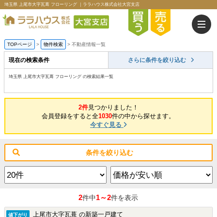
埼玉県 上尾市大字瓦葺 フローリング ｜ララハウス株式会社大宮支店
TOPページ
>
物件検索
>
不動産情報一覧
現在の検索条件
さらに条件を絞り込む
埼玉県 上尾市大字瓦葺 フローリング の検索結果一覧
2件
見つかりました！
会員登録をすると全
1030
件の中から探せます。
今すぐ見る
条件を絞り込む
2
1～2
件中
件を表示
上尾市大字瓦葺 の新築一戸建て
値下がり