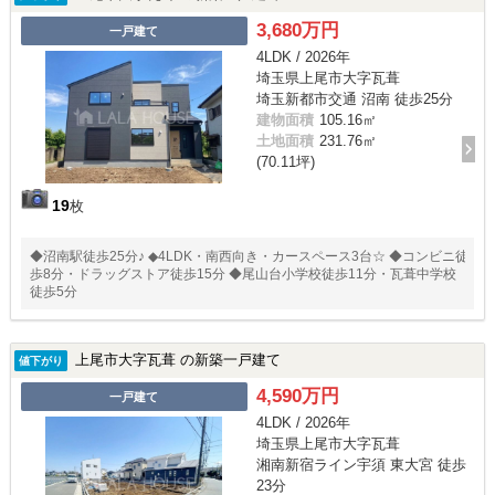
3,680万円
一戸建て
4LDK / 2026年
埼玉県上尾市大字瓦葺
埼玉新都市交通 沼南 徒歩25分
建物面積
105.16㎡
土地面積
231.76㎡
(70.11坪)
19
枚
◆沼南駅徒歩25分♪ ◆4LDK・南西向き・カースペース3台☆ ◆コンビニ徒
歩8分・ドラッグストア徒歩15分 ◆尾山台小学校徒歩11分・瓦葺中学校
徒歩5分
上尾市大字瓦葺 の新築一戸建て
値下がり
4,590万円
一戸建て
4LDK / 2026年
埼玉県上尾市大字瓦葺
湘南新宿ライン宇須 東大宮 徒歩
23分