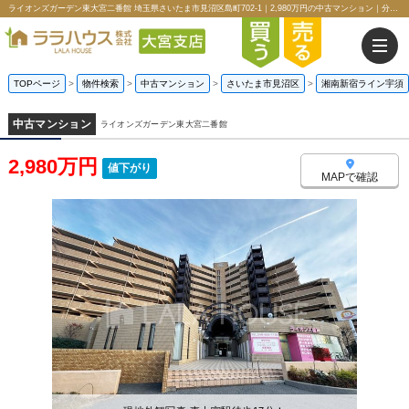
ライオンズガーデン東大宮二番館 埼玉県さいたま市見沼区島町702-1｜2,980万円の中古マンション｜分譲住宅や新築物件｜ララハウス株式会社大宮支店
TOPページ
>
物件検索
>
中古マンション
>
さいたま市見沼区
>
湘南新宿ライン宇須
中古マンション
ライオンズガーデン東大宮二番館
2,980万円
値下がり
MAPで確認