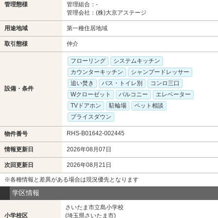
管理態様
管理組合：-
管理会社：(株)大京アステージ
用途地域
第一種住居地域
取引態様
仲介
フローリング
システムキッチン
カウンターキッチン
シャンプードレッサー
追い焚き
バス・トイレ別
コンロ三口
設備・条件
Wクローゼット
バルコニー
エレベーター
TVドアホン
駐輪場
ペット相談
プライスダウン
RHS-B01642-002445
物件番号
情報更新日
2026年08月07日
次回更新日
2026年08月21日
※各種情報と差異がある場合は現況優先となります
学区情報
さいたま市立島小学校
小学校区
(埼玉県さいたま市)