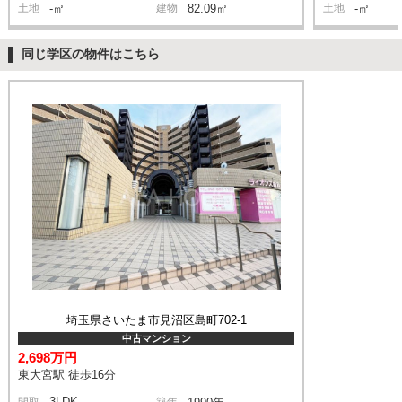
土地
-㎡
建物
82.09㎡
土地
-㎡
同じ学区の物件はこちら
埼玉県さいたま市見沼区島町702-1
中古マンション
2,698万円
東大宮駅 徒歩16分
3LDK
間取
築年