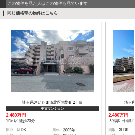
この物件を見た人はこの物件も見ています
同じ価格帯の物件はこちら
埼玉県さいたま市北区吉野町2丁目
埼玉
中古マンション
2,480万円
2,480万円
宮原駅 徒歩23分
大宮駅 日進町1
4LDK
3LDK
間取
築年
2005年
間取