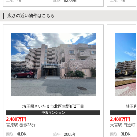
土地
-㎡
建物
82.09㎡
土地
-㎡
広さの近い物件はこちら
埼玉県さいたま市北区吉野町2丁目
埼玉
中古マンション
2,480万円
2,480万円
宮原駅 徒歩23分
大宮駅 日進町1
4LDK
3LDK
間取
築年
2005年
間取