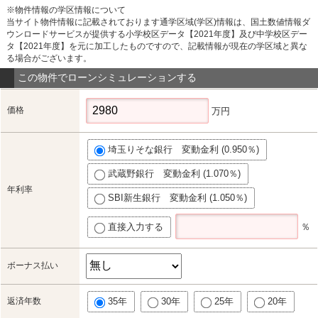
※物件情報の学区情報について
当サイト物件情報に記載されております通学区域(学区)情報は、国土数値情報ダ
ウンロードサービスが提供する小学校区データ【2021年度】及び中学校区デー
タ【2021年度】を元に加工したものですので、記載情報が現在の学区域と異な
る場合がございます。
この物件でローンシミュレーションする
価格
万円
埼玉りそな銀行 変動金利 (0.950％)
武蔵野銀行 変動金利 (1.070％)
年利率
SBI新生銀行 変動金利 (1.050％)
直接入力する
％
ボーナス払い
返済年数
35年
30年
25年
20年