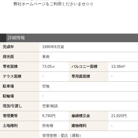
弊社ホームページをご利用くださいませ☆☆
詳細情報
完成年
1990年6月築
採光面
東南
専有面積
73.05㎡
バルコニー面積
13.36m²
-
-
テラス面積
専用庭面積
駐車場
空無
-
駐輪場
現況/引渡し
空家/相談
管理費等
9,790円
修繕積立金
21,920円
土地権利
所有権
建物権利
-
管理形態：委託（通勤）