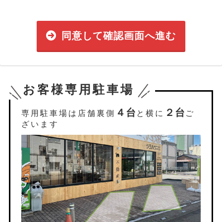
同意して確認画面へ進む
お客様専用駐車場
４台
２台
専用駐車場は店舗裏側
と横に
ご
ざいます