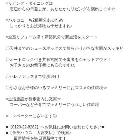
○リビング・ダイニングは
窓辺からの日差しが、あたたかなリビングを演出します☆
○バルコニーも2部屋分あるため
しっかりとお洗濯物も干せますね♪
○全室リフォーム済！新築気分で新生活をスタート
〇天井までのシューズボックスで散らかりがちな玄関がスッキリ
〇オートロック付き共有玄関で不審者をシャットアウト！
お子さまのお留守番にも安心ですね
〇ハレノテラスまで徒歩3分！
〇小さなお子様のいるファミリーにおススメの住環境☆
○生活施設が徒歩圏内に充実☆
スーパーなど子育てファミリーにうれしい住環境
○エレベーターございます◎
■【0120-22-8282】へお気軽にお問い合わせください■
■【ララハウス 大宮支店】で検索♪
最新情報を毎日更新中です！