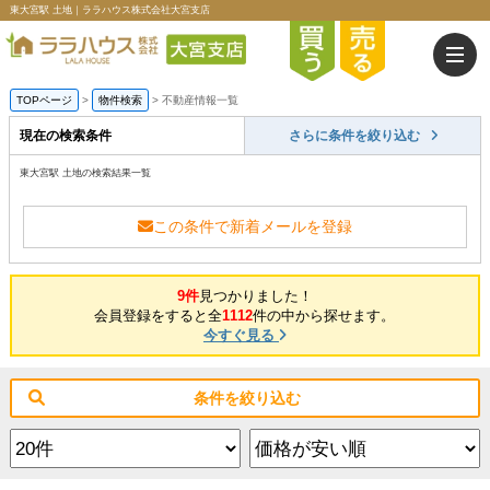
東大宮駅 土地｜ララハウス株式会社大宮支店
TOPページ
>
物件検索
>
不動産情報一覧
現在の検索条件
さらに条件を絞り込む
東大宮駅 土地の検索結果一覧
この条件で新着メールを登録
9件
見つかりました！
会員登録をすると全
1112
件の中から探せます。
今すぐ見る
条件を絞り込む