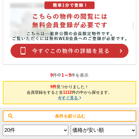
9
1～9
件中
件を表示
9件
見つかりました！
会員登録をすると全
1112
件の中から探せます。
今すぐ見る
条件を絞り込む