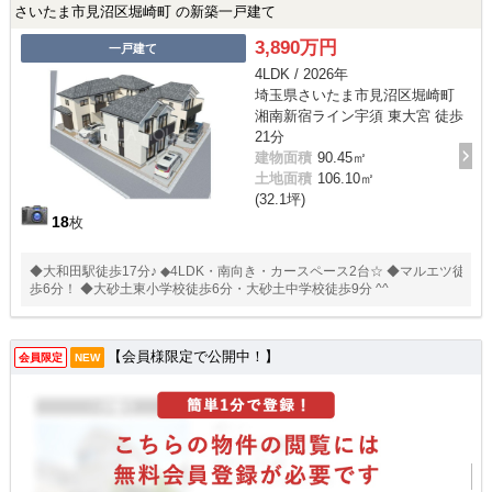
さいたま市見沼区堀崎町 の新築一戸建て
3,890万円
一戸建て
4LDK / 2026年
埼玉県さいたま市見沼区堀崎町
湘南新宿ライン宇須 東大宮 徒歩
21分
建物面積
90.45㎡
土地面積
106.10㎡
(32.1坪)
18
枚
◆大和田駅徒歩17分♪ ◆4LDK・南向き・カースペース2台☆ ◆マルエツ徒
歩6分！ ◆大砂土東小学校徒歩6分・大砂土中学校徒歩9分 ^^
【会員様限定で公開中！】
会員限定
NEW