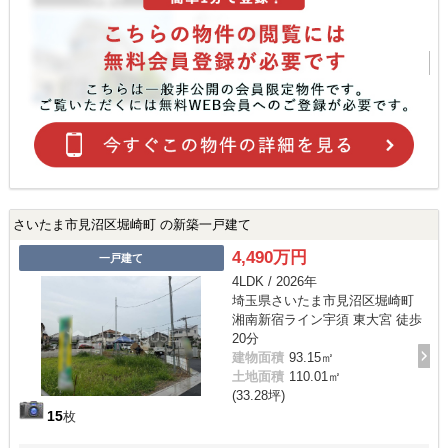
さいたま市見沼区堀崎町 の新築一戸建て
4,490万円
一戸建て
4LDK / 2026年
埼玉県さいたま市見沼区堀崎町
湘南新宿ライン宇須 東大宮 徒歩
20分
建物面積
93.15㎡
土地面積
110.01㎡
(33.28坪)
15
枚