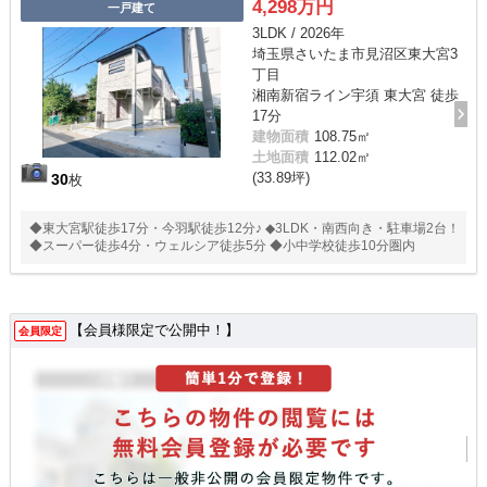
4,298万円
一戸建て
3LDK / 2026年
埼玉県さいたま市見沼区東大宮3
丁目
湘南新宿ライン宇須 東大宮 徒歩
17分
建物面積
108.75㎡
土地面積
112.02㎡
(33.89坪)
30
枚
◆東大宮駅徒歩17分・今羽駅徒歩12分♪ ◆3LDK・南西向き・駐車場2台！
◆スーパー徒歩4分・ウェルシア徒歩5分 ◆小中学校徒歩10分圏内
【会員様限定で公開中！】
会員限定