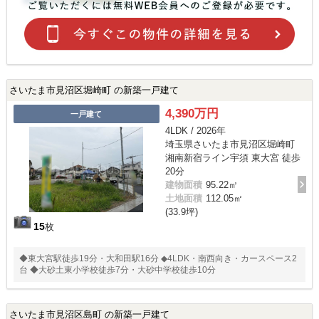
さいたま市見沼区堀崎町 の新築一戸建て
4,390万円
一戸建て
4LDK / 2026年
埼玉県さいたま市見沼区堀崎町
湘南新宿ライン宇須 東大宮 徒歩
20分
建物面積
95.22㎡
土地面積
112.05㎡
(33.9坪)
15
枚
◆東大宮駅徒歩19分・大和田駅16分 ◆4LDK・南西向き・カースペース2
台 ◆大砂土東小学校徒歩7分・大砂中学校徒歩10分
さいたま市見沼区島町 の新築一戸建て