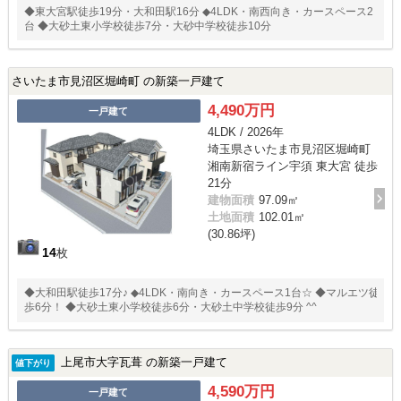
◆東大宮駅徒歩19分・大和田駅16分 ◆4LDK・南西向き・カースペース2
台 ◆大砂土東小学校徒歩7分・大砂中学校徒歩10分
さいたま市見沼区堀崎町 の新築一戸建て
4,490万円
一戸建て
4LDK / 2026年
埼玉県さいたま市見沼区堀崎町
湘南新宿ライン宇須 東大宮 徒歩
21分
建物面積
97.09㎡
土地面積
102.01㎡
(30.86坪)
14
枚
◆大和田駅徒歩17分♪ ◆4LDK・南向き・カースペース1台☆ ◆マルエツ徒
歩6分！ ◆大砂土東小学校徒歩6分・大砂土中学校徒歩9分 ^^
上尾市大字瓦葺 の新築一戸建て
値下がり
4,590万円
一戸建て