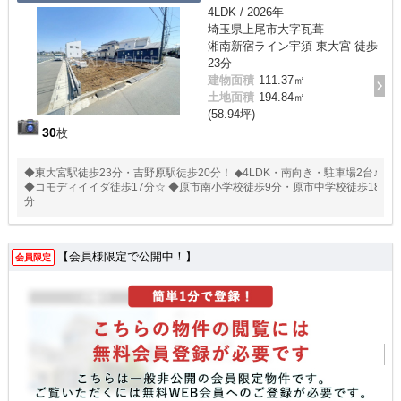
4LDK / 2026年
埼玉県上尾市大字瓦葺
湘南新宿ライン宇須 東大宮 徒歩
23分
建物面積
111.37㎡
土地面積
194.84㎡
(58.94坪)
30
枚
◆東大宮駅徒歩23分・吉野原駅徒歩20分！ ◆4LDK・南向き・駐車場2台♪
◆コモディイイダ徒歩17分☆ ◆原市南小学校徒歩9分・原市中学校徒歩18
分
【会員様限定で公開中！】
会員限定