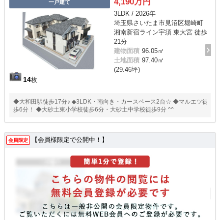
4,190万円
一戸建て
3LDK / 2026年
埼玉県さいたま市見沼区堀崎町
湘南新宿ライン宇須 東大宮 徒歩
21分
建物面積
96.05㎡
土地面積
97.40㎡
(29.46坪)
14
枚
◆大和田駅徒歩17分♪ ◆3LDK・南向き・カースペース2台☆ ◆マルエツ徒
歩6分！ ◆大砂土東小学校徒歩6分・大砂土中学校徒歩9分 ^^
【会員様限定で公開中！】
会員限定