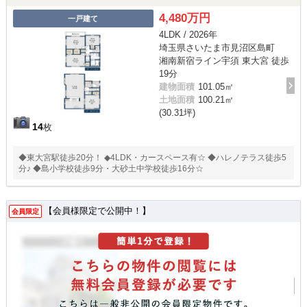
4,480万円
一戸建て
4LDK / 2026年
埼玉県さいたま市見沼区島町
湘南新宿ライン宇須 東大宮 徒歩
19分
建物面積
101.05㎡
土地面積
100.21㎡
(30.31坪)
14
枚
◆東大宮駅徒歩20分！ ◆4LDK・カースペース有☆ ◆ハレノテラス徒歩5
分♪ ◆島小学校徒歩9分・大砂土中学校徒歩16分☆
【会員様限定で公開中！】
会員限定