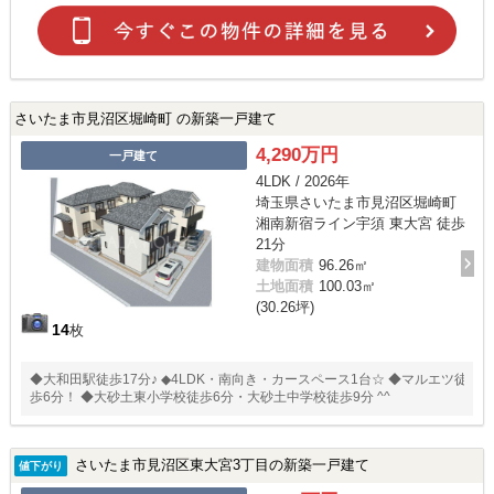
さいたま市見沼区堀崎町 の新築一戸建て
4,290万円
一戸建て
4LDK / 2026年
埼玉県さいたま市見沼区堀崎町
湘南新宿ライン宇須 東大宮 徒歩
21分
建物面積
96.26㎡
土地面積
100.03㎡
(30.26坪)
14
枚
◆大和田駅徒歩17分♪ ◆4LDK・南向き・カースペース1台☆ ◆マルエツ徒
歩6分！ ◆大砂土東小学校徒歩6分・大砂土中学校徒歩9分 ^^
さいたま市見沼区東大宮3丁目の新築一戸建て
値下がり