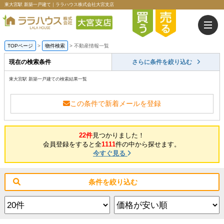
東大宮駅 新築一戸建て｜ララハウス株式会社大宮支店
TOPページ
>
物件検索
>
不動産情報一覧
現在の検索条件
さらに条件を絞り込む
東大宮駅 新築一戸建ての検索結果一覧
この条件で新着メールを登録
22件
見つかりました！
会員登録をすると全
1111
件の中から探せます。
今すぐ見る
条件を絞り込む