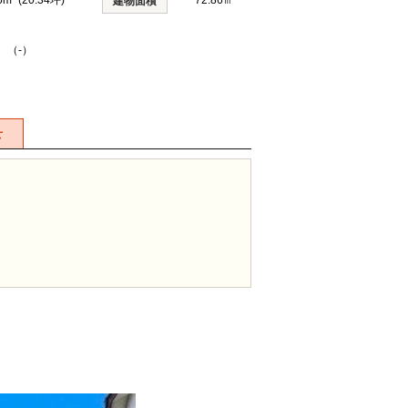
5m² (20.34坪)
72.86㎡
建物面積
 （-）
せ