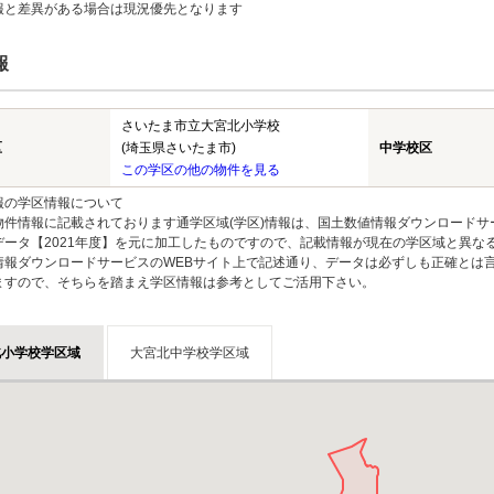
報と差異がある場合は現況優先となります
報
さいたま市立大宮北小学校
区
(埼玉県さいたま市)
中学校区
この学区の他の物件を見る
報の学区情報について
物件情報に記載されております通学区域(学区)情報は、国土数値情報ダウンロードサ
データ【2021年度】を元に加工したものですので、記載情報が現在の学区域と異な
情報ダウンロードサービスのWEBサイト上で記述通り、データは必ずしも正確とは言
ますので、そちらを踏まえ学区情報は参考としてご活用下さい。
北小学校学区域
大宮北中学校学区域