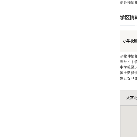
※各種情
学区情
小学校
※物件情
当サイト
中学校区
国土数値
象となり
大宮