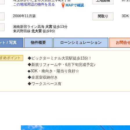
埼玉県さいたま市大宮区土手町2丁目
67.2
土地面積
この地域周辺の物件を見る
MAPで確認
2006年11月築
3DK
間取り
湘南新宿ライン高海
大宮
徒歩13分
東武野田線
北大宮
徒歩9分
ト / 写真
物件概要
ローンシミュレーション
お問合
◆ビックターミナル大宮駅徒歩13分！
◆新規リフォーム中・6月下旬完成予定♪
◆3DK・南向き・陽当り良好☆
◆全居室収納付き
◆ワークスペース有