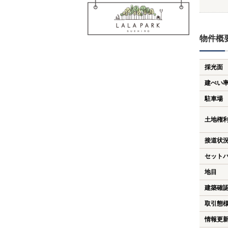
物件概
採光面
建ぺい
駐車場
土地権
接道状
セット
地目
建築確
取引態
情報更