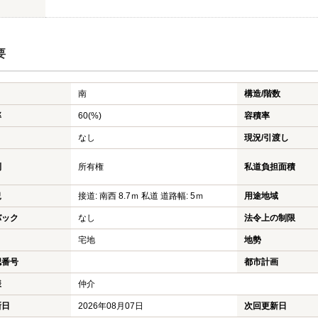
要
南
構造/階数
率
60(%)
容積率
なし
現況/引渡し
利
所有権
私道負担面積
況
接道: 南西 8.7ｍ 私道 道路幅: 5ｍ
用途地域
バック
なし
法令上の制限
宅地
地勢
認番号
都市計画
様
仲介
新日
2026年08月07日
次回更新日