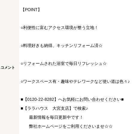
【POINT】
○利便性に富むアクセス環境が整う立地！
○料理好きも納得、キッチンリフォーム済☆
○リフォームされた浴室で毎日リフレッシュ☆
スコメント
○ワークスペース有・趣味やテレワークなど使い道は色々♪
■【0120-22-8282】へお気軽にお問い合わせください■
■【ララハウス 大宮支店】で検索♪
最新情報を毎日更新中です！
弊社ホームページをご利用くださいませ☆☆