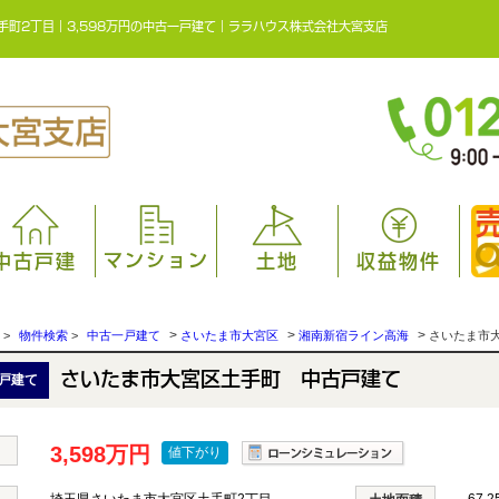
手町2丁目｜3,598万円の中古一戸建て｜ララハウス株式会社大宮支店
マンション
中古戸建
土地
収益物件
>
>
>
>
物件検索
>
中古一戸建て
さいたま市大宮区
湘南新宿ライン高海
さいたま市
さいたま市大宮区土手町 中古戸建て
戸建て
3,598万円
値下がり