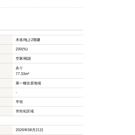
木造/
地上2階建
200(%)
空家/相談
あり
77.33m²
第一種住居地域
-
平坦
市街化区域
2026年08月21日