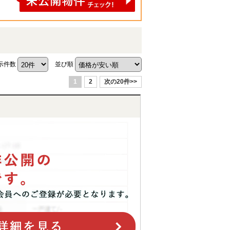
示件数
並び順
1
2
次の20件>>