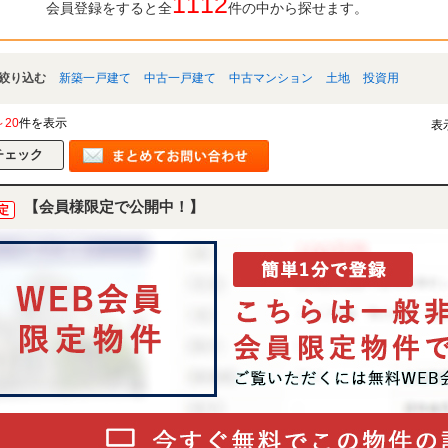
1112
会員登録をすると全
件の中から探せます。
絞り込む
新築一戸建て
中古一戸建て
中古マンション
土地
投資用
～20
件を表示
表
【会員様限定で公開中！】
定