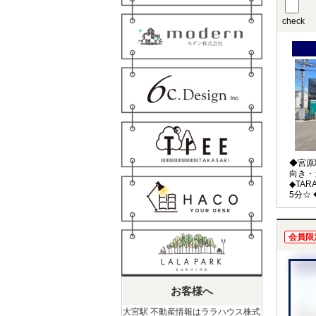
check
◆宮原
向き・
◆TA
5分☆
中学校
会員限
お客様へ
大宮駅 不動産情報はララハウス株式