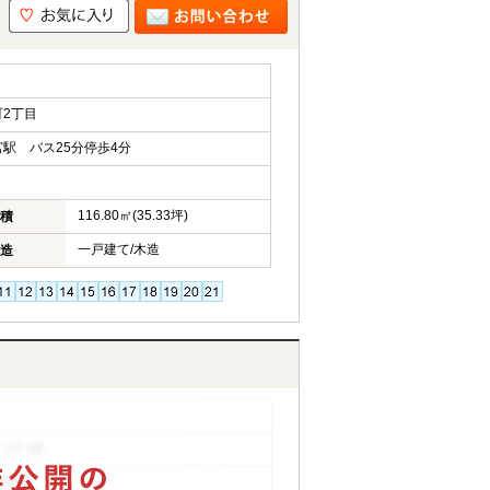
2丁目
駅 バス25分停歩4分
116.80㎡(35.33坪)
積
一戸建て/木造
造