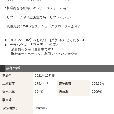
○料理好きも納得、キッチンリフォーム済！
○リフォームされた浴室で毎日リフレッシュ♪
○収納充実☆WIC2箇所。シューズクロークもあり☆
■【0120-22-8282】へお気軽にお問い合わせください■
■【ララハウス 大宮支店】で検索♪
最新情報を毎日更新中です！
弊社ホームページをご利用くださいませ☆☆
詳細情報
完成年
2021年11月築
土地面積
175.44m²
建物面積
105.99㎡
60(%)
200(%)
建ぺい率
容積率
-
駐車場
現況/引渡し
空家/即時