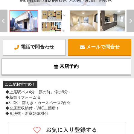
現地外観写真 上尾駅徒歩32分。バス4分「原の前」停歩9分。
電話で問合わせ
メールで問合せ
来店予約
ここがおすすめ！
◆上尾駅バス4分「原の前」停歩9分♪
◆新規リフォーム済
◆3LDK・南向き・カースペース2台☆
◆全居室収納付・WIC二箇所！
◆食洗機・浴室乾燥機付