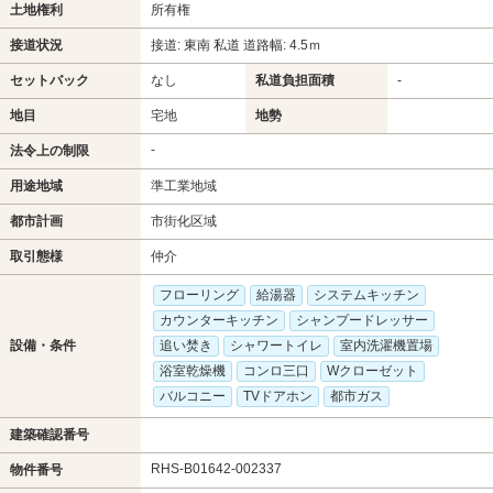
土地権利
所有権
接道状況
接道: 東南 私道 道路幅: 4.5ｍ
セットバック
なし
私道負担面積
-
地目
宅地
地勢
-
法令上の制限
用途地域
準工業地域
都市計画
市街化区域
取引態様
仲介
フローリング
給湯器
システムキッチン
カウンターキッチン
シャンプードレッサー
設備・条件
追い焚き
シャワートイレ
室内洗濯機置場
浴室乾燥機
コンロ三口
Wクローゼット
バルコニー
TVドアホン
都市ガス
建築確認番号
RHS-B01642-002337
物件番号