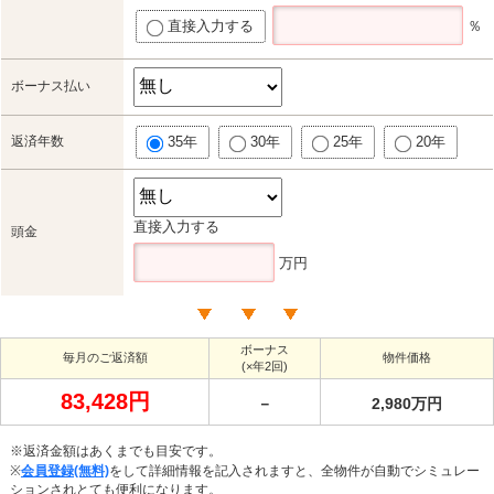
直接入力する
％
ボーナス払い
返済年数
35年
30年
25年
20年
直接入力する
頭金
万円
ボーナス
毎月のご返済額
物件価格
(×年2回)
83,428円
－
2,980万円
※返済金額はあくまでも目安です。
※
会員登録(無料)
をして詳細情報を記入されますと、全物件が自動でシミュレー
ションされとても便利になります。