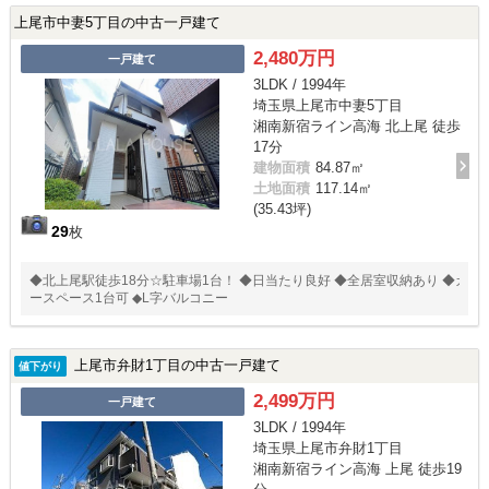
上尾市中妻5丁目の中古一戸建て
2,480万円
一戸建て
3LDK / 1994年
埼玉県上尾市中妻5丁目
湘南新宿ライン高海 北上尾 徒歩
17分
建物面積
84.87㎡
土地面積
117.14㎡
(35.43坪)
29
枚
◆北上尾駅徒歩18分☆駐車場1台！ ◆日当たり良好 ◆全居室収納あり ◆カ
ースペース1台可 ◆L字バルコニー
上尾市弁財1丁目の中古一戸建て
値下がり
2,499万円
一戸建て
3LDK / 1994年
埼玉県上尾市弁財1丁目
湘南新宿ライン高海 上尾 徒歩19