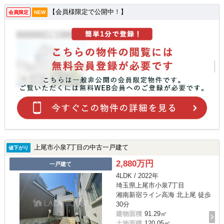
【会員様限定で公開中！】
会員限定
NEW
上尾市小泉7丁目の中古一戸建て
値下がり
2,880万円
一戸建て
4LDK / 2022年
埼玉県上尾市小泉7丁目
湘南新宿ライン高海 北上尾 徒歩
30分
建物面積
91.29㎡
土地面積
120.05㎡