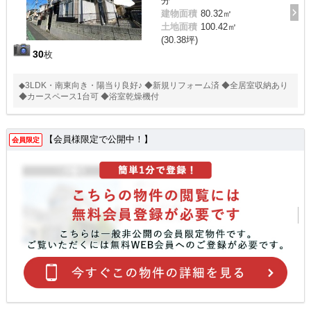
分
建物面積
80.32㎡
土地面積
100.42㎡
(30.38坪)
30
枚
◆3LDK・南東向き・陽当り良好♪ ◆新規リフォーム済 ◆全居室収納あり
◆カースペース1台可 ◆浴室乾燥機付
【会員様限定で公開中！】
会員限定