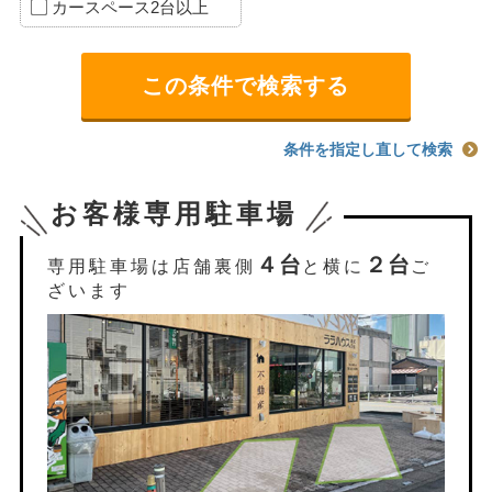
カースペース2台以上
条件を指定し直して検索
お客様専用駐車場
４台
２台
専用駐車場は店舗裏側
と横に
ご
ざいます