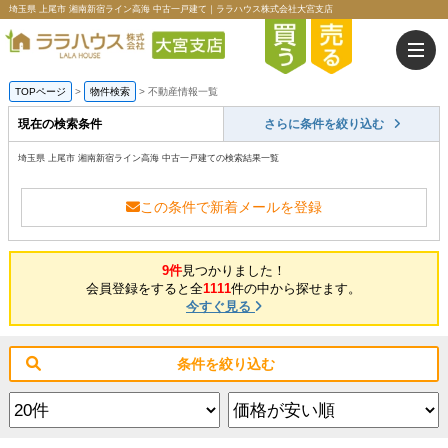
埼玉県 上尾市 湘南新宿ライン高海 中古一戸建て｜ララハウス株式会社大宮支店
TOPページ
>
物件検索
>
不動産情報一覧
現在の検索条件
さらに条件を絞り込む
埼玉県 上尾市 湘南新宿ライン高海 中古一戸建ての検索結果一覧
この条件で新着メールを登録
9件
見つかりました！
会員登録をすると全
1111
件の中から探せます。
今すぐ見る
条件を絞り込む