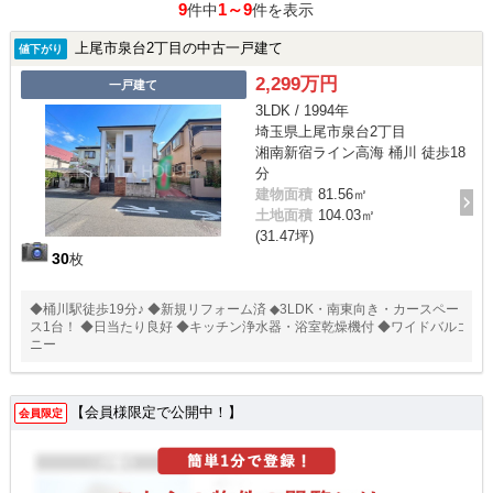
9
1～9
件中
件を表示
上尾市泉台2丁目の中古一戸建て
値下がり
2,299万円
一戸建て
3LDK / 1994年
埼玉県上尾市泉台2丁目
湘南新宿ライン高海 桶川 徒歩18
分
建物面積
81.56㎡
土地面積
104.03㎡
(31.47坪)
30
枚
◆桶川駅徒歩19分♪ ◆新規リフォーム済 ◆3LDK・南東向き・カースペー
ス1台！ ◆日当たり良好 ◆キッチン浄水器・浴室乾燥機付 ◆ワイドバルコ
ニー
【会員様限定で公開中！】
会員限定