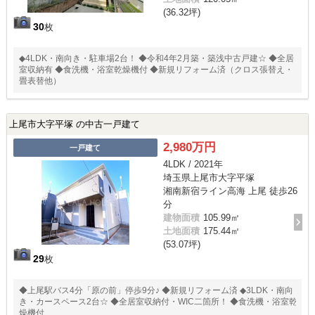
(36.32坪)
30
枚
◆4LDK・南向き・駐車場2台！ ◆令和4年2月築・築浅中古戸建☆ ◆全居
室収納有 ◆食洗機・浴室乾燥機付 ◆新規リフォーム済（クロス張替え・
畳表替他）
上尾市大字平塚 の中古一戸建て
2,980万円
一戸建て
4LDK / 2021年
埼玉県上尾市大字平塚
湘南新宿ライン高海 上尾 徒歩26
分
建物面積
105.99㎡
土地面積
175.44㎡
(53.07坪)
29
枚
◆上尾駅バス4分「原の前」停歩9分♪ ◆新規リフォーム済 ◆3LDK・南向
き・カースペース2台☆ ◆全居室収納付・WIC二箇所！ ◆食洗機・浴室乾
燥機付