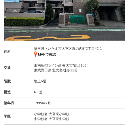
埼玉県さいたま市大宮区堀の内町2丁目42-1
住所
MAPで確認
湘南新宿ライン高海
大宮
/徒歩16分
交通
東武野田線
北大宮
/徒歩22分
階数
地上6階
構造
RC造
築年月
1995年7月
小学校名:大宮東小学校
学区
中学校名:大宮東中学校