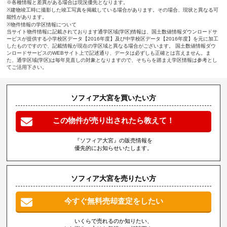
※各種情報と差異がある場合は現況優先となります。
※建物竣工時に撮影した竣工写真を掲載している場合があります。その場合、現状と異なる可
能性があります。
※物件情報の学区情報について
当サイト物件情報に記載されております通学区域(学区)情報は、国土数値情報ダウンロードサ
ービスが提供する小学校区データ【2016年度】及び中学校区データ【2016年度】を元に加工
したものですので、記載情報が現在の学区域と異なる場合がございます。 国土数値情報ダウ
ンロードサービスのWEBサイト上で記述通り、データは必ずしも正確とは言えません。ま
た、通学区域(学区)は毎年見直しの対象となりますので、そちらを踏まえ学区情報は参考とし
てご活用下さい。
ソフィア大宮を買いたい方
この物件が売り出されたら教えて！
『ソフィア大宮』の販売情報を
優先的にお知らせいたします。
ソフィア大宮を売りたい方
今すぐ無料売却査定をしたい
いくらで売れるのか知りたい、