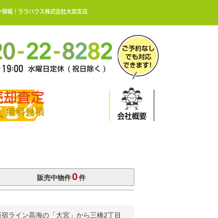
ン情報｜ララハウス株式会社大宮支店
売却査定
無料見積
会社概要
0
販売中物件
件
新宿ライン高海の「大宮」から三橋2丁目