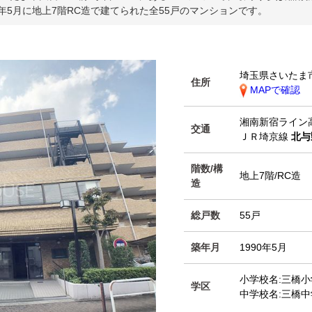
0年5月に地上7階RC造で建てられた全55戸のマンションです。
埼玉県さいたま市
住所
MAPで確認
湘南新宿ライン
交通
ＪＲ埼京線
北与
階数/構
地上7階/RC造
造
総戸数
55戸
築年月
1990年5月
小学校名:三橋小
学区
中学校名:三橋中