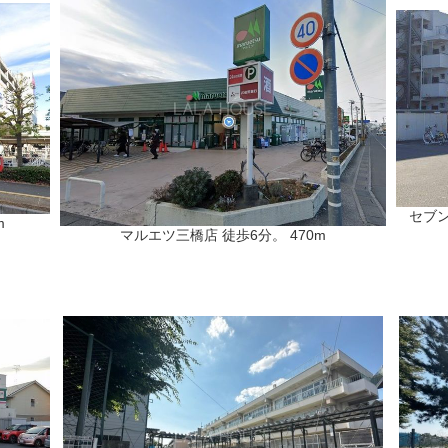
セブ
m
マルエツ三橋店 徒歩6分。 470m