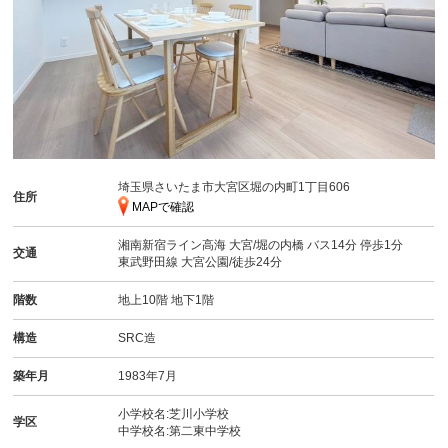
埼玉県さいたま市大宮区堀の内町1丁目606
住所
MAPで確認
湘南新宿ライン高海
大宮
/堀の内橋 バス14分 停歩1分
交通
東武野田線
大宮公園
/徒歩24分
階数
地上10階 地下1階
構造
SRC造
築年月
1983年7月
小学校名:芝川小学校
学区
中学校名:第二東中学校