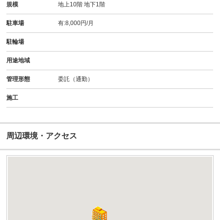
規模
地上10階 地下1階
駐車場
有:8,000円/月
駐輪場
用途地域
管理形態
委託（通勤）
施工
周辺環境・アクセス