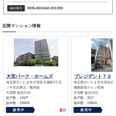
RHS-B01642-001393
物件番号
近隣マンション情報
大宮パーク・ホームズ
プレジデント７３
埼玉県さいたま市大宮区大成町3丁目
埼玉県さいたま市大宮区吉
ＪＲ京浜東北・根岸線
湘南新宿ライン高海
大宮駅 徒歩21分
大宮駅 徒歩12分
総戸数：149戸
総戸数：30戸
築年数：1999年
築年数：1986年
0
販売中
件
販売中