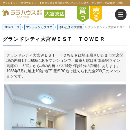
グランドシティ大宮ＷＥＳＴ ＴＯＷＥＲ｜大宮駅の中古マンション購入・売り物件、売却査定・相場・売却価格情報｜埼玉県さいたま市大宮区堀の内町1丁目のマンション情報｜ララハウス株式会社大宮支店
TOPページ
>
マンションカタログ
>
さいたま市大宮区
>
グランドシティ大宮ＷＥＳＴ 
グランドシティ大宮ＷＥＳＴ ＴＯＷＥＲ
グランドシティ大宮ＷＥＳＴ ＴＯＷＥＲは埼玉県さいたま市大宮区
堀の内町1丁目606にあるマンションで、最寄り駅は湘南新宿ライン
高海の「大宮」から堀の内橋 バス14分 停歩1分の距離にあります。
1983年7月に地上10階 地下1階SRC造で建てられた全239戸のマンシ
ョンです。