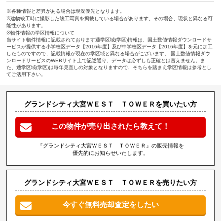
※各種情報と差異がある場合は現況優先となります。
※建物竣工時に撮影した竣工写真を掲載している場合があります。その場合、現状と異なる可
能性があります。
※物件情報の学区情報について
当サイト物件情報に記載されております通学区域(学区)情報は、国土数値情報ダウンロードサ
ービスが提供する小学校区データ【2016年度】及び中学校区データ【2016年度】を元に加工
したものですので、記載情報が現在の学区域と異なる場合がございます。 国土数値情報ダウ
ンロードサービスのWEBサイト上で記述通り、データは必ずしも正確とは言えません。ま
た、通学区域(学区)は毎年見直しの対象となりますので、そちらを踏まえ学区情報は参考とし
てご活用下さい。
グランドシティ大宮ＷＥＳＴ ＴＯＷＥＲを買いたい方
この物件が売り出されたら教えて！
『グランドシティ大宮ＷＥＳＴ ＴＯＷＥＲ』の販売情報を
優先的にお知らせいたします。
グランドシティ大宮ＷＥＳＴ ＴＯＷＥＲを売りたい方
今すぐ無料売却査定をしたい