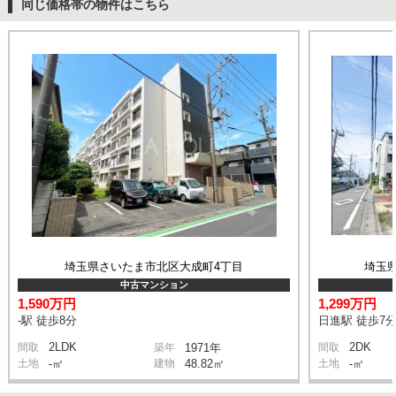
同じ価格帯の物件はこちら
埼玉県さいたま市北区大成町4丁目
埼玉
中古マンション
1,590万円
1,299万円
-駅 徒歩8分
日進駅 徒歩7
2LDK
2DK
間取
築年
1971年
間取
土地
-㎡
建物
48.82㎡
土地
-㎡