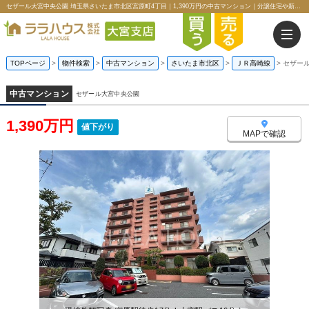
セザール大宮中央公園 埼玉県さいたま市北区宮原町4丁目｜1,390万円の中古マンション｜分譲住宅や新築物件｜ララハウス株式会社大宮支店
TOPページ
>
物件検索
>
中古マンション
>
さいたま市北区
>
ＪＲ高崎線
>
セザー
中古マンション
セザール大宮中央公園
1,390万円
値下がり
MAPで確認