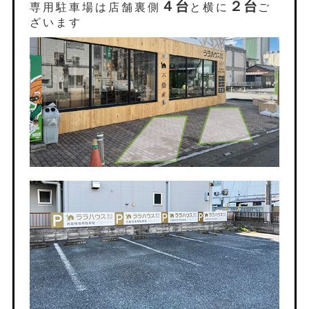
４台
２台
専用駐車場は店舗裏側
と横に
ご
ざいます