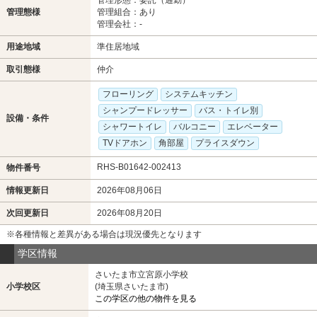
管理態様
管理組合：あり
管理会社：-
用途地域
準住居地域
取引態様
仲介
フローリング
システムキッチン
シャンプードレッサー
バス・トイレ別
設備・条件
シャワートイレ
バルコニー
エレベーター
TVドアホン
角部屋
プライスダウン
RHS-B01642-002413
物件番号
情報更新日
2026年08月06日
次回更新日
2026年08月20日
※各種情報と差異がある場合は現況優先となります
学区情報
さいたま市立宮原小学校
小学校区
(埼玉県さいたま市)
この学区の他の物件を見る