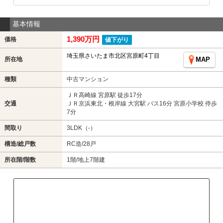
基本情報
1,390万円
価格
値下がり
埼玉県さいたま市北区宮原町4丁目
所在地
MAP
種類
中古マンション
ＪＲ高崎線 宮原駅 徒歩17分
交通
ＪＲ京浜東北・根岸線 大宮駅 バス16分 宮原小学校 停歩
7分
間取り
3LDK（-）
構造/総戸数
RC造/28戸
所在階/階数
1階/地上7階建