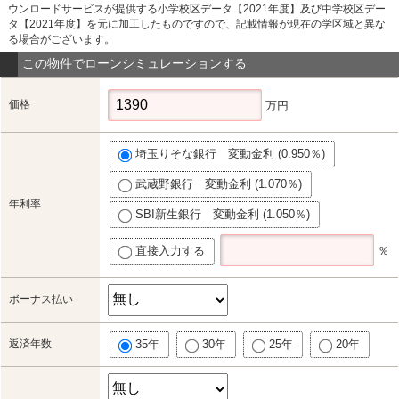
ウンロードサービスが提供する小学校区データ【2021年度】及び中学校区デー
タ【2021年度】を元に加工したものですので、記載情報が現在の学区域と異な
る場合がございます。
この物件でローンシミュレーションする
価格
万円
埼玉りそな銀行 変動金利 (0.950％)
武蔵野銀行 変動金利 (1.070％)
年利率
SBI新生銀行 変動金利 (1.050％)
直接入力する
％
ボーナス払い
返済年数
35年
30年
25年
20年