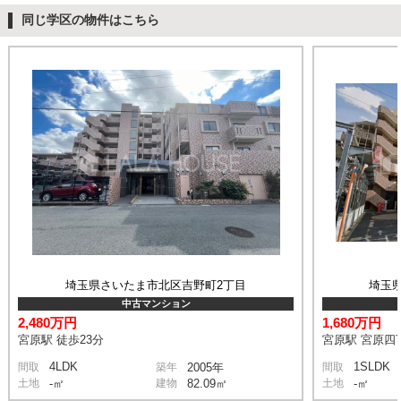
同じ学区の物件はこちら
埼玉県さいたま市北区吉野町2丁目
埼玉
中古マンション
2,480万円
1,680万円
宮原駅 徒歩23分
宮原駅 宮原四丁
4LDK
1SLDK
間取
築年
2005年
間取
土地
-㎡
建物
82.09㎡
土地
-㎡