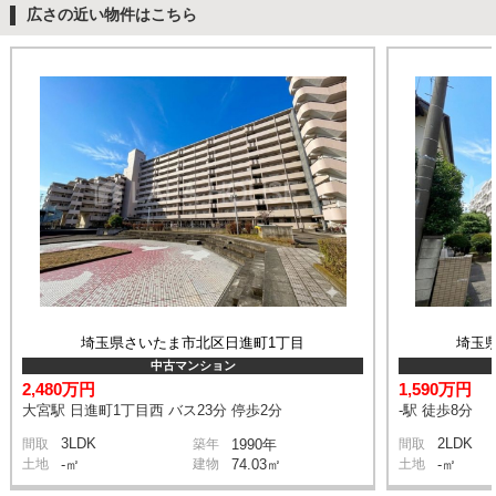
広さの近い物件はこちら
埼玉県さいたま市北区日進町1丁目
埼玉
中古マンション
2,480万円
1,590万円
大宮駅 日進町1丁目西 バス23分 停歩2分
-駅 徒歩8分
3LDK
2LDK
間取
築年
1990年
間取
土地
-㎡
建物
74.03㎡
土地
-㎡