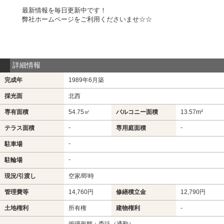
最新情報を毎日更新中です！
弊社ホームページをご利用くださいませ☆☆
詳細情報
完成年
1989年6月築
採光面
北西
専有面積
54.75㎡
バルコニー面積
13.57m²
-
-
テラス面積
専用庭面積
-
駐車場
-
駐輪場
現況/引渡し
空家/即時
管理費等
14,760円
修繕積立金
12,790円
土地権利
所有権
建物権利
-
管理形態：委託（通勤）