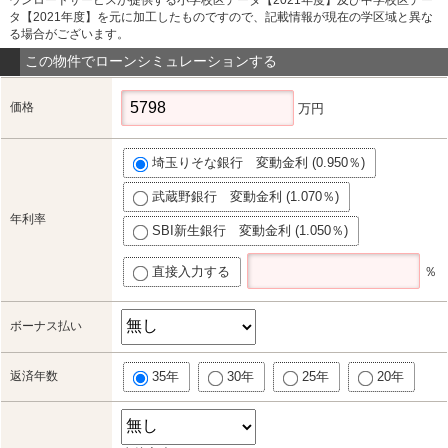
タ【2021年度】を元に加工したものですので、記載情報が現在の学区域と異な
る場合がございます。
この物件でローンシミュレーションする
価格
万円
埼玉りそな銀行 変動金利 (0.950％)
武蔵野銀行 変動金利 (1.070％)
年利率
SBI新生銀行 変動金利 (1.050％)
直接入力する
％
ボーナス払い
返済年数
35年
30年
25年
20年