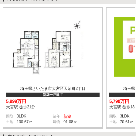
埼玉県さいたま市大宮区天沼町2丁目
埼玉県
新築一戸建て
5,999万円
5,798万円
大宮駅 徒歩21分
大宮駅 徒歩18
3LDK
3LDK
間取
築年
新築
間取
土地
100.67㎡
建物
91.08㎡
土地
70.61㎡