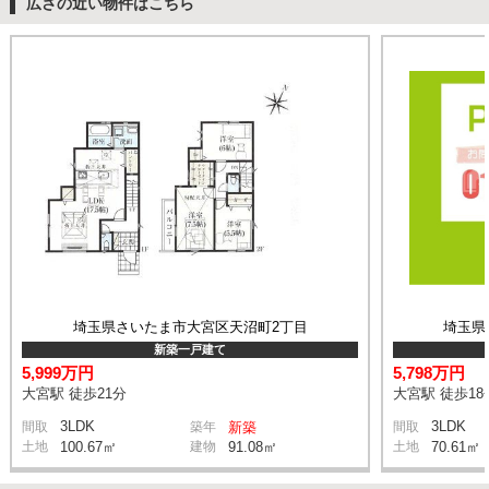
広さの近い物件はこちら
埼玉県さいたま市大宮区天沼町2丁目
埼玉県
新築一戸建て
5,999万円
5,798万円
大宮駅 徒歩21分
大宮駅 徒歩18
3LDK
3LDK
間取
築年
新築
間取
土地
100.67㎡
建物
91.08㎡
土地
70.61㎡