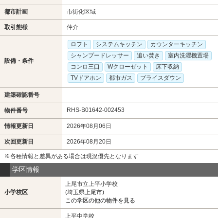
都市計画
市街化区域
取引態様
仲介
ロフト
システムキッチン
カウンターキッチン
シャンプードレッサー
追い焚き
室内洗濯機置場
設備・条件
コンロ三口
Wクローゼット
床下収納
TVドアホン
都市ガス
プライスダウン
建築確認番号
RHS-B01642-002453
物件番号
情報更新日
2026年08月06日
次回更新日
2026年08月20日
※各種情報と差異がある場合は現況優先となります
学区情報
上尾市立上平小学校
小学校区
(埼玉県上尾市)
この学区の他の物件を見る
上平中学校