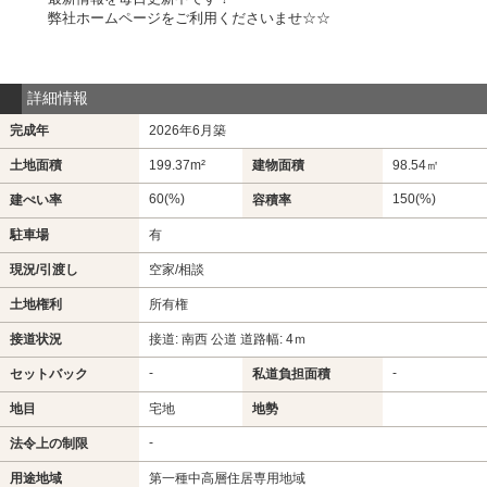
弊社ホームページをご利用くださいませ☆☆
詳細情報
完成年
2026年6月築
土地面積
199.37m²
建物面積
98.54㎡
60(%)
150(%)
建ぺい率
容積率
駐車場
有
現況/引渡し
空家/相談
土地権利
所有権
接道状況
接道: 南西 公道 道路幅: 4ｍ
-
-
セットバック
私道負担面積
地目
宅地
地勢
-
法令上の制限
用途地域
第一種中高層住居専用地域