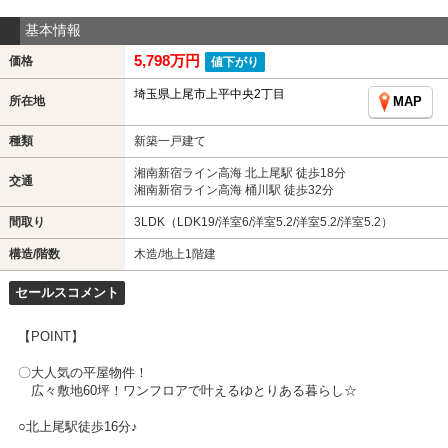
基本情報
5,798万円
価格
値下がり
埼玉県上尾市上平中央2丁目
所在地
MAP
種類
新築一戸建て
湘南新宿ライン高海 北上尾駅 徒歩18分
交通
湘南新宿ライン高海 桶川駅 徒歩32分
間取り
3LDK（LDK19/洋室6/洋室5.2/洋室5.2/洋室5.2）
構造/階数
木造/地上1階建
セールスコメント
【POINT】
〇大人気の平屋物件！
広々敷地60坪！ワンフロアで叶えるゆとりある暮らし☆
○北上尾駅徒歩16分♪