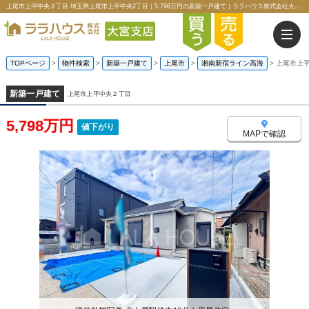
上尾市上平中央２丁目 埼玉県上尾市上平中央2丁目｜5,798万円の新築一戸建て｜ララハウス株式会社大宮支店
TOPページ
>
物件検索
>
新築一戸建て
>
上尾市
>
湘南新宿ライン高海
>
上尾市上
新築一戸建て
上尾市上平中央２丁目
5,798万円
値下がり
MAPで確認