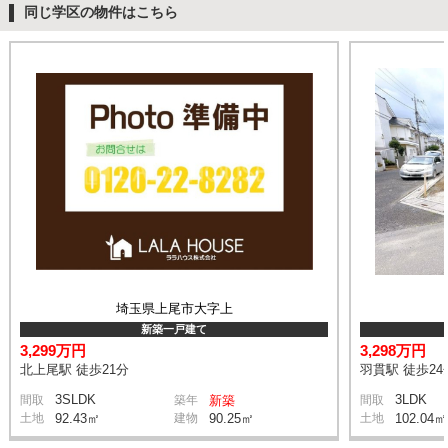
同じ学区の物件はこちら
埼玉県上尾市大字上
新築一戸建て
3,299万円
3,298万円
北上尾駅 徒歩21分
羽貫駅 徒歩24
3SLDK
3LDK
間取
築年
新築
間取
土地
92.43㎡
建物
90.25㎡
土地
102.04㎡