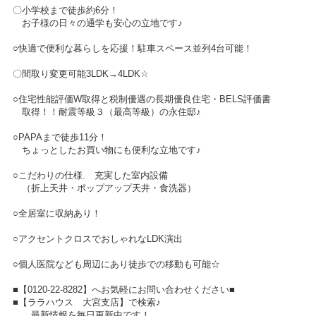
〇小学校まで徒歩約6分！
お子様の日々の通学も安心の立地です♪
○快適で便利な暮らしを応援！駐車スペース並列4台可能！
〇間取り変更可能3LDK→4LDK☆
○住宅性能評価W取得と税制優遇の長期優良住宅・BELS評価書
取得！！耐震等級３（最高等級）の永住邸♪
○PAPAまで徒歩11分！
ちょっとしたお買い物にも便利な立地です♪
○こだわりの仕様. 充実した室内設備
（折上天井・ポップアップ天井・食洗器）
○全居室に収納あり！
○アクセントクロスでおしゃれなLDK演出
○個人医院なども周辺にあり徒歩での移動も可能☆
■【0120-22-8282】へお気軽にお問い合わせください■
■【ララハウス 大宮支店】で検索♪
最新情報を毎日更新中です！