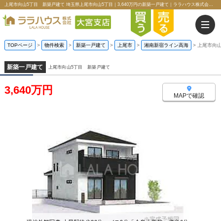
上尾市向山5丁目 新築戸建て 埼玉県上尾市向山5丁目｜3,640万円の新築一戸建て｜ララハウス株式会社大宮支店
TOPページ
>
物件検索
>
新築一戸建て
>
上尾市
>
湘南新宿ライン高海
>
上尾市向
新築一戸建て
上尾市向山5丁目 新築戸建て
3,640万円
MAPで確認