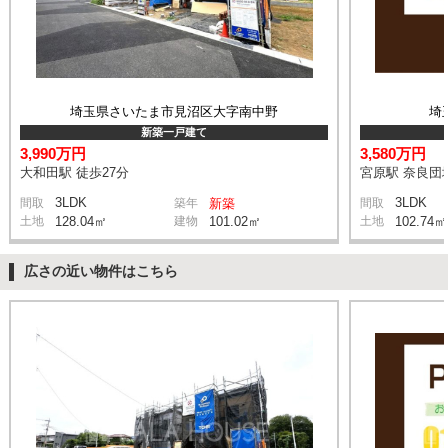
埼玉県さいたま市見沼区大字南中野
埼
新築一戸建て
3,990万円
3,580万円
大和田駅 徒歩27分
宮原駅 奈良団地
3LDK
3LDK
間取
築年
新築
間取
土地
128.04㎡
建物
101.02㎡
土地
102.74㎡
広さの近い物件はこちら