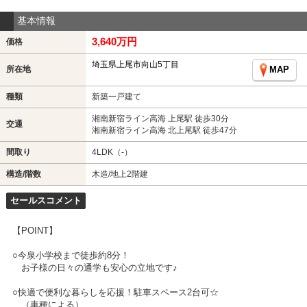
基本情報
3,640万円
価格
埼玉県上尾市向山5丁目
所在地
MAP
種類
新築一戸建て
湘南新宿ライン高海 上尾駅 徒歩30分
交通
湘南新宿ライン高海 北上尾駅 徒歩47分
間取り
4LDK（-）
構造/階数
木造/地上2階建
セールスコメント
【POINT】
○今泉小学校まで徒歩約8分！
お子様の日々の通学も安心の立地です♪
○快適で便利な暮らしを応援！駐車スペース2台可☆
（車種による）