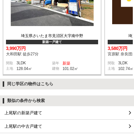
埼玉県さいたま市見沼区大字南中野
埼
新築一戸建て
3,990万円
3,580万円
大和田駅 徒歩27分
宮原駅 奈良団地
3LDK
3LDK
間取
築年
新築
間取
土地
128.04㎡
建物
101.02㎡
土地
102.74㎡
同じ学区の物件はこちら
類似の条件から検索
上尾駅の新築戸建て
上尾駅の中古戸建て