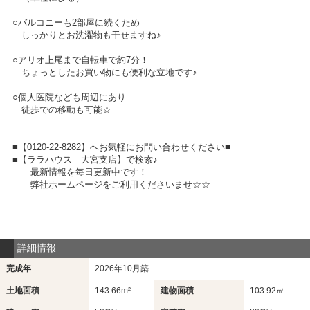
○バルコニーも2部屋に続くため
しっかりとお洗濯物も干せますね♪
○アリオ上尾まで自転車で約7分！
ちょっとしたお買い物にも便利な立地です♪
○個人医院なども周辺にあり
徒歩での移動も可能☆
■【0120-22-8282】へお気軽にお問い合わせください■
■【ララハウス 大宮支店】で検索♪
最新情報を毎日更新中です！
弊社ホームページをご利用くださいませ☆☆
詳細情報
完成年
2026年10月築
土地面積
143.66m²
建物面積
103.92㎡