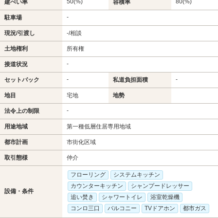
50(%)
80(%)
建ぺい率
容積率
-
駐車場
現況/引渡し
-/相談
土地権利
所有権
-
接道状況
-
-
セットバック
私道負担面積
地目
宅地
地勢
-
法令上の制限
用途地域
第一種低層住居専用地域
都市計画
市街化区域
取引態様
仲介
フローリング
システムキッチン
カウンターキッチン
シャンプードレッサー
設備・条件
追い焚き
シャワートイレ
浴室乾燥機
コンロ三口
バルコニー
TVドアホン
都市ガス