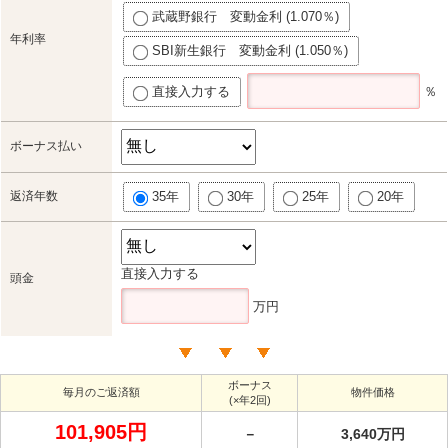
武蔵野銀行 変動金利 (1.070％)
年利率
SBI新生銀行 変動金利 (1.050％)
直接入力する
％
ボーナス払い
返済年数
35年
30年
25年
20年
直接入力する
頭金
万円
ボーナス
毎月のご返済額
物件価格
(×年2回)
101,905円
－
3,640万円