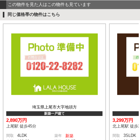
この物件を見た人はこの物件も見ています
同じ価格帯の物件はこちら
埼玉県上尾市大字地頭方
新築一戸建て
2,890万円
3,299万円
上尾駅 徒歩45分
北上尾駅 徒歩2
4LDK
3SLDK
間取
築年
新築
間取