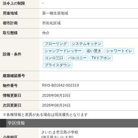
-
法令上の制限
用途地域
第一種住居地域
都市計画
市街化区域
取引態様
仲介
フローリング
システムキッチン
シャンプードレッサー
追い焚き
シャワートイレ
設備・条件
コンロ三口
バルコニー
TVドアホン
プライスダウン
建築確認番号
RHS-B01642-002319
物件番号
情報更新日
2026年08月10日
次回更新日
2026年08月24日
※各種情報と差異がある場合は現況優先となります
学区情報
さいたま市立島小学校
小学校区
(埼玉県さいたま市)