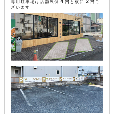
４台
２台
専用駐車場は店舗裏側
と横に
ご
ざいます