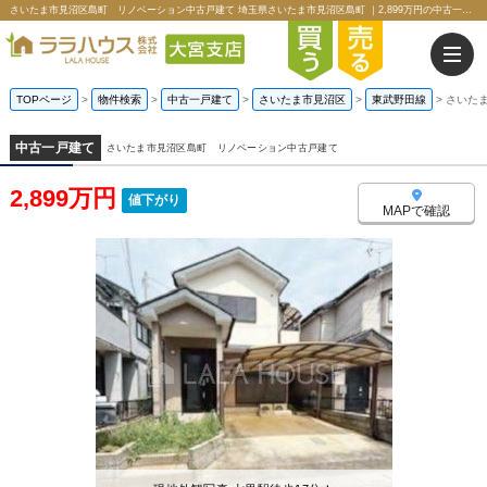
さいたま市見沼区島町 リノベーション中古戸建て 埼玉県さいたま市見沼区島町 ｜2,899万円の中古一戸建て｜ララハウス株式会社大宮支店
TOPページ
>
物件検索
>
中古一戸建て
>
さいたま市見沼区
>
東武野田線
>
さいた
中古一戸建て
さいたま市見沼区島町 リノベーション中古戸建て
2,899万円
値下がり
MAPで確認