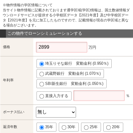
※物件情報の学区情報について
当サイト物件情報に記載されております通学区域(学区)情報は、国土数値情報ダ
ウンロードサービスが提供する小学校区データ【2021年度】及び中学校区デー
タ【2021年度】を元に加工したものですので、記載情報が現在の学区域と異な
る場合がございます。
この物件でローンシミュレーションする
価格
万円
埼玉りそな銀行 変動金利 (0.950％)
武蔵野銀行 変動金利 (1.070％)
年利率
SBI新生銀行 変動金利 (1.050％)
直接入力する
％
ボーナス払い
返済年数
35年
30年
25年
20年