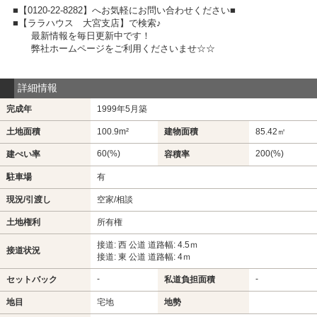
■【0120-22-8282】へお気軽にお問い合わせください■
■【ララハウス 大宮支店】で検索♪
最新情報を毎日更新中です！
弊社ホームページをご利用くださいませ☆☆
詳細情報
完成年
1999年5月築
土地面積
100.9m²
建物面積
85.42㎡
60(%)
200(%)
建ぺい率
容積率
駐車場
有
現況/引渡し
空家/相談
土地権利
所有権
接道: 西 公道 道路幅: 4.5ｍ
接道状況
接道: 東 公道 道路幅: 4ｍ
-
-
セットバック
私道負担面積
地目
宅地
地勢