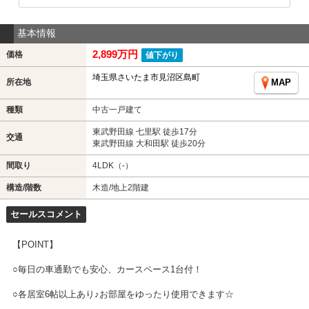
基本情報
2,899万円
価格
値下がり
埼玉県さいたま市見沼区島町
所在地
MAP
種類
中古一戸建て
東武野田線 七里駅 徒歩17分
交通
東武野田線 大和田駅 徒歩20分
間取り
4LDK（-）
構造/階数
木造/地上2階建
セールスコメント
【POINT】
○毎日の車通勤でも安心、カースペース1台付！
○各居室6帖以上あり♪お部屋をゆったり使用できます☆