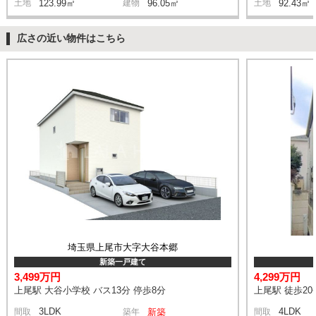
土地
123.99㎡
建物
96.05㎡
土地
92.43㎡
広さの近い物件はこちら
埼玉県上尾市大字大谷本郷
新築一戸建て
3,499万円
4,299万円
上尾駅 大谷小学校 バス13分 停歩8分
上尾駅 徒歩20
3LDK
4LDK
間取
築年
新築
間取