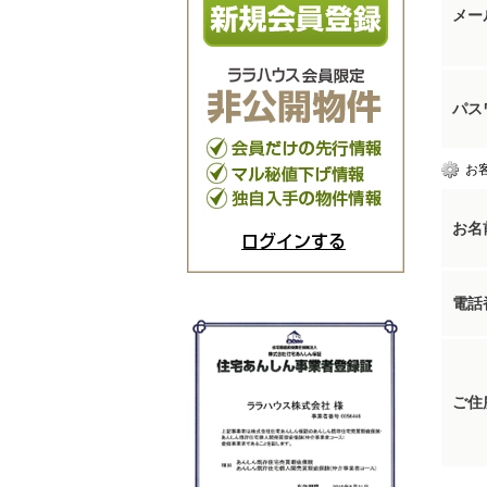
メー
パス
お
お名
ログインする
電話
ご住