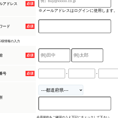
ルアドレス
必須
※メールアドレスはログインに使用します。
ワード
必須
客様情報の入力
前
必須
-
-
番号
必須
所
会員規約をご確認のうえ下記にチェックして下さい。