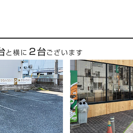
台
２台
と横に
ございます