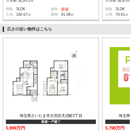
大宮駅 徒歩21分
大宮駅 徒歩18
3LDK
3LDK
間取
築年
新築
間取
土地
100.67㎡
建物
91.08㎡
土地
70.61㎡
広さの近い物件はこちら
埼玉県さいたま市大宮区天沼町2丁目
埼玉県
新築一戸建て
5,999万円
5,798万円