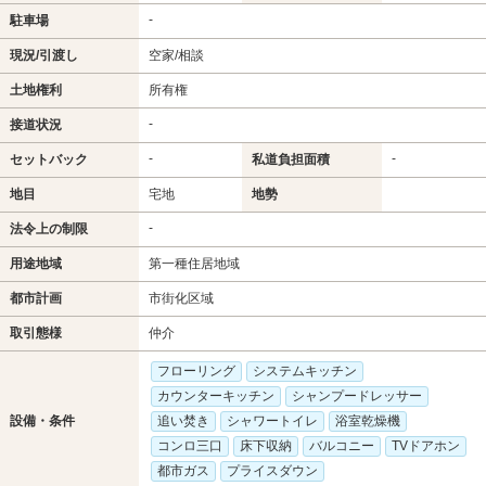
-
駐車場
現況/引渡し
空家/相談
土地権利
所有権
-
接道状況
-
-
セットバック
私道負担面積
地目
宅地
地勢
-
法令上の制限
用途地域
第一種住居地域
都市計画
市街化区域
取引態様
仲介
フローリング
システムキッチン
カウンターキッチン
シャンプードレッサー
設備・条件
追い焚き
シャワートイレ
浴室乾燥機
コンロ三口
床下収納
バルコニー
TVドアホン
都市ガス
プライスダウン