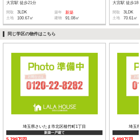
大宮駅 徒歩21分
大宮駅 徒歩18
3LDK
3LDK
間取
築年
新築
間取
土地
100.67㎡
建物
91.08㎡
土地
70.61㎡
同じ学区の物件はこちら
埼玉県さいたま市北区植竹町1丁目
埼玉
新築一戸建て
5,799万円
5,499万円