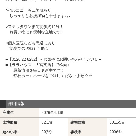
○バルコニーも二箇所あり
しっかりとお洗濯物も干せますね♪
○ステラタウンまで徒歩約14分！
お買い物にも便利な立地です♪
○個人医院なども周辺にあり
徒歩での移動も可能☆
■【0120-22-8282】へお気軽にお問い合わせください■
■【ララハウス 大宮支店】で検索♪
最新情報を毎日更新中です！
弊社ホームページをご利用くださいませ☆☆
詳細情報
完成年
2026年4月築
土地面積
82.1m²
建物面積
101.65㎡
60(%)
200(%)
建ぺい率
容積率