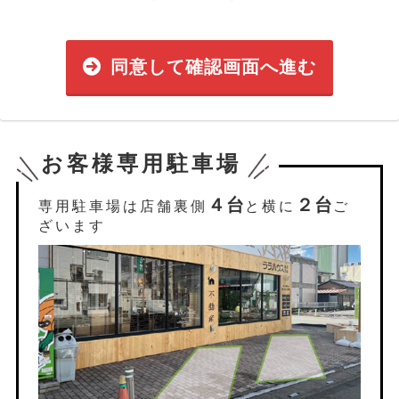
同意して確認画面へ進む
お客様専用駐車場
４台
２台
専用駐車場は店舗裏側
と横に
ご
ざいます