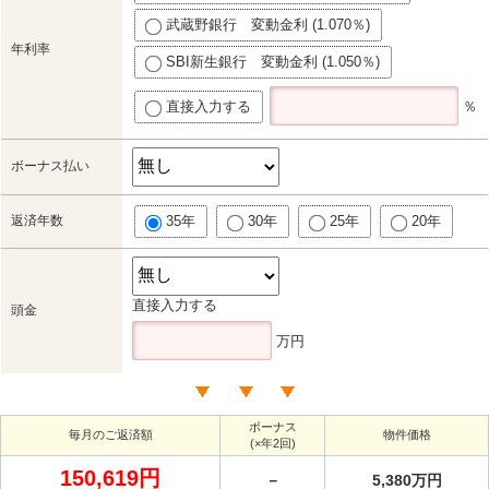
武蔵野銀行 変動金利 (1.070％)
年利率
SBI新生銀行 変動金利 (1.050％)
直接入力する
％
ボーナス払い
返済年数
35年
30年
25年
20年
直接入力する
頭金
万円
ボーナス
毎月のご返済額
物件価格
(×年2回)
150,619円
－
5,380万円