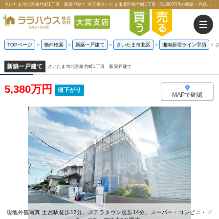
さいたま市北区植竹町1丁目 新築戸建て 埼玉県さいたま市北区植竹町1丁目｜5,380万円の新築一戸建て｜ララハウス株式会社大宮支店
TOPページ
>
物件検索
>
新築一戸建て
>
さいたま市北区
>
湘南新宿ライン宇須
>
新築一戸建て
さいたま市北区植竹町1丁目 新築戸建て
5,380万円
値下がり
MAPで確認
現地外観写真 土呂駅徒歩12分。ステラタウン徒歩14分。スーパー・コンビニ・ド