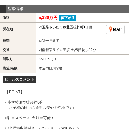
基本情報
5,380万円
価格
値下がり
埼玉県さいたま市北区植竹町1丁目
所在地
MAP
種類
新築一戸建て
交通
湘南新宿ライン宇須 土呂駅 徒歩12分
間取り
3SLDK（-）
構造/階数
木造/地上3階建
セールスコメント
【POINT】
○小学校まで徒歩約5分！
お子様の日々の通学も安心の立地です♪
○駐車スペース1台駐車可能！
〇全居室収納付き・パントリー・WICあり☆