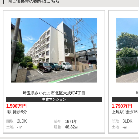
同じ価格帯の物件はこちら
埼玉県さいたま市北区大成町4丁目
中古マンション
1,590万円
1,790万円
-駅 徒歩8分
上尾駅 徒歩16
2LDK
3LDK
間取
築年
1971年
間取
土地
-㎡
建物
48.82㎡
土地
-㎡