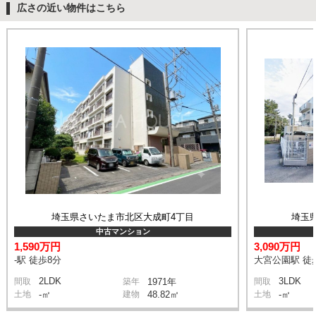
広さの近い物件はこちら
埼玉県さいたま市北区大成町4丁目
埼玉県
中古マンション
1,590万円
3,090万円
-駅 徒歩8分
大宮公園駅 徒
2LDK
3LDK
間取
築年
1971年
間取
土地
-㎡
建物
48.82㎡
土地
-㎡