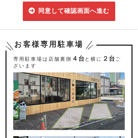
同意して確認画面へ進む
お客様専用駐車場
４台
２台
専用駐車場は店舗裏側
と横に
ご
ざいます