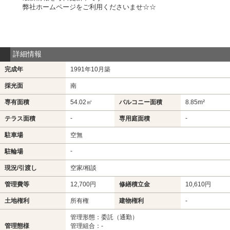
弊社ホームページをご利用くださいませ☆☆
詳細情報
完成年
1991年10月築
採光面
南
専有面積
54.02㎡
バルコニー面積
8.85m²
-
-
テラス面積
専用庭面積
駐車場
空無
-
駐輪場
現況/引渡し
空家/相談
管理費等
12,700円
修繕積立金
10,610円
土地権利
所有権
建物権利
-
管理形態：委託（通勤）
管理態様
管理組合：-