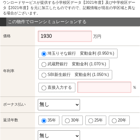
ウンロードサービスが提供する小学校区データ【2021年度】及び中学校区デー
タ【2021年度】を元に加工したものですので、記載情報が現在の学区域と異な
る場合がございます。
この物件でローンシミュレーションする
価格
万円
埼玉りそな銀行 変動金利 (0.950％)
武蔵野銀行 変動金利 (1.070％)
年利率
SBI新生銀行 変動金利 (1.050％)
直接入力する
％
ボーナス払い
返済年数
35年
30年
25年
20年