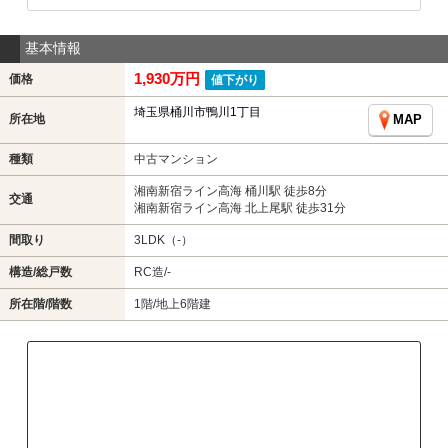
基本情報
1,930万円
価格
値下がり
埼玉県桶川市鴨川1丁目
所在地
MAP
種類
中古マンション
湘南新宿ライン高海 桶川駅 徒歩8分
交通
湘南新宿ライン高海 北上尾駅 徒歩31分
間取り
3LDK（-）
構造/総戸数
RC造/-
所在階/階数
1階/地上6階建