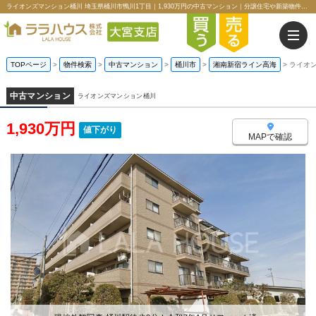
ライオンズマンション桶川 埼玉県桶川市鴨川1丁目｜1,930万円の中古マンション｜分譲住宅や新築物件｜ララハウス株式会社大宮支店
TOPページ
>
物件検索
>
中古マンション
>
桶川市
>
湘南新宿ライン高海
>
ライオ
中古マンション
ライオンズマンション桶川
1,930万円
値下がり
MAPで確認