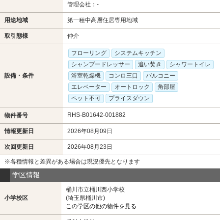
管理会社：-
用途地域
第一種中高層住居専用地域
取引態様
仲介
フローリング
システムキッチン
シャンプードレッサー
追い焚き
シャワートイレ
設備・条件
浴室乾燥機
コンロ三口
バルコニー
エレベーター
オートロック
角部屋
ペット不可
プライスダウン
RHS-B01642-001882
物件番号
情報更新日
2026年08月09日
次回更新日
2026年08月23日
※各種情報と差異がある場合は現況優先となります
学区情報
桶川市立桶川西小学校
小学校区
(埼玉県桶川市)
この学区の他の物件を見る