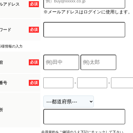
ルアドレス
必須
※メールアドレスはログインに使用します。
ワード
必須
客様情報の入力
前
必須
-
-
番号
必須
所
会員規約をご確認のうえ下記にチェックして下さい。