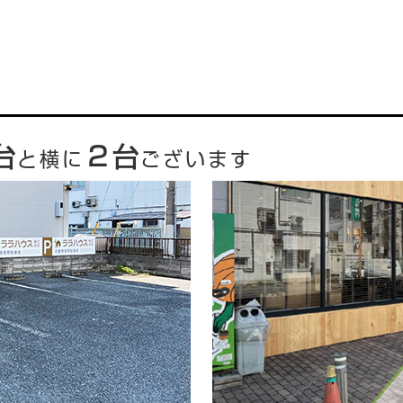
台
２台
と横に
ございます