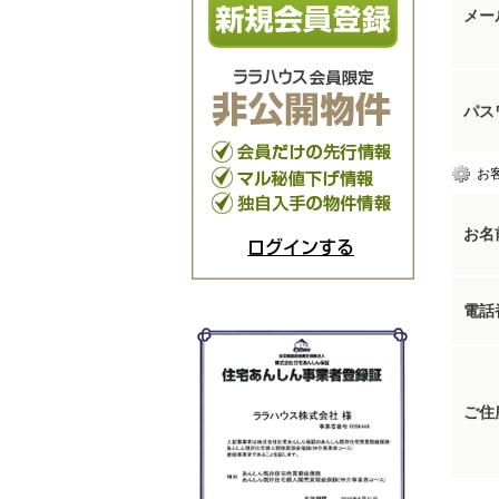
メー
パス
お
お名
ログインする
電話
ご住