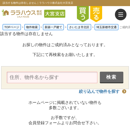
該当する物件は存在しません｜ララハウス株式会社大宮支店
TOPページ
>
物件検索
>
新築一戸建て
>
さいたま市北区
>
埼玉新都市交通
ご成約
該当する物件は存在しません
お探しの物件はご成約済みとなっております。
下記にて再検索をお願いたします。
絞り込んで物件を探す
ホームページに掲載されていない物件も
多数ございます。
お手数ですが、
会員登録フォームよりお問合せ下さい。