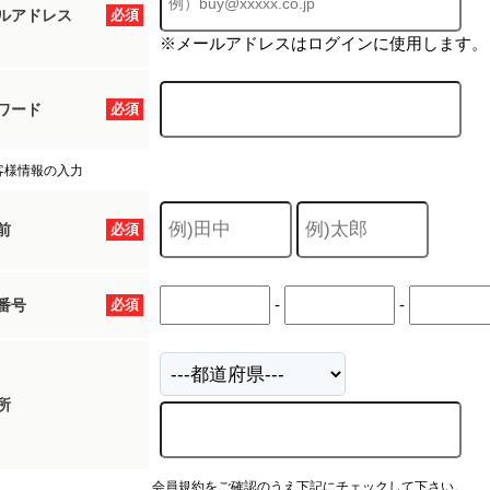
ルアドレス
必須
※メールアドレスはログインに使用します。
ワード
必須
客様情報の入力
前
必須
-
-
番号
必須
所
会員規約をご確認のうえ下記にチェックして下さい。