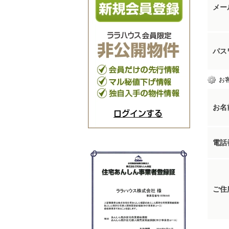
メー
パス
お
お名
ログインする
電話
ご住