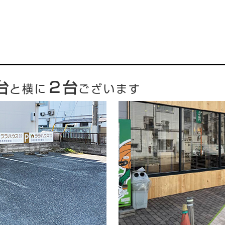
台
２台
と横に
ございます