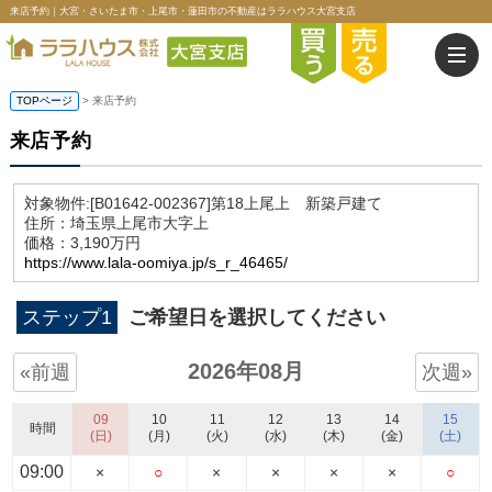
来店予約｜大宮・さいたま市・上尾市・蓮田市の不動産はララハウス大宮支店
TOPページ
> 来店予約
来店予約
対象物件:
[B01642-002367]第18上尾上 新築戸建て
住所：埼玉県上尾市大字上
価格：3,190万円
https://www.lala-oomiya.jp/s_r_46465/
ステップ1
ご希望日を選択してください
2026年08月
«前週
次週»
09
10
11
12
13
14
15
時間
(日)
(月)
(火)
(水)
(木)
(金)
(土)
09:00
×
○
×
×
×
×
○