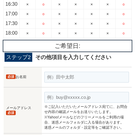
16:30
×
○
×
×
×
×
○
17:00
×
○
×
×
×
×
○
17:30
×
○
×
×
×
×
○
18:00
×
○
×
×
×
×
○
ご希望日:
ステップ2
その他項目を入力してください
必須
お名前
※ご記入いただいたメールアドレス宛てに、お問合
メールアドレス
せ内容の確認メールをお送りいたします。
必須
※Yahoo!メールなどのフリーメールをご利用の場
合、迷惑メールフォルダに入る場合があります。
迷惑メールのフォルダ・設定等をご確認下さい。