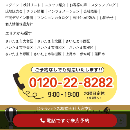
ログイン
検討リスト
スタッフ紹介
お客様の声
スタッフブログ
現地販売会
チラシ情報
インフォメーション
会社概要
空間デザイン事例
マンションカタログ
当社6つの強み
お問合せ
個人情報保護方針
エリアから探す
さいたま市大宮区
さいたま市北区
さいたま市西区
さいたま市中央区
さいたま市浦和区
さいたま市桜区
さいたま市緑区
さいたま市岩槻区
上尾市
伊奈町
蓮田市
©ララハウス株式会社大宮支店
電話ですぐ来店予約