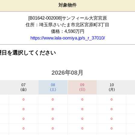
対象物件
[B01642-002008]サンフィール大宮宮原
住所：埼玉県さいたま市北区宮原町3丁目
価格：4,590万円
https://www.lala-oomiya.jp/s_r_37010/
望日を選択してください
2026年08月
07
08
09
10
(金)
(土)
(日)
(月)
○
○
○
○
○
○
○
○
○
○
○
○
○
○
○
○