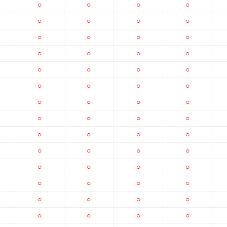
○
○
○
○
○
○
○
○
○
○
○
○
○
○
○
○
○
○
○
○
○
○
○
○
○
○
○
○
○
○
○
○
○
○
○
○
○
○
○
○
○
○
○
○
○
○
○
○
○
○
○
○
○
○
○
○