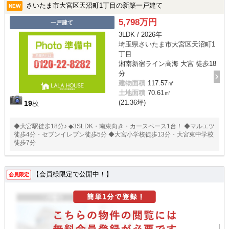
さいたま市大宮区天沼町1丁目の新築一戸建て
NEW
5,798万円
一戸建て
3LDK / 2026年
埼玉県さいたま市大宮区天沼町1
丁目
湘南新宿ライン高海 大宮 徒歩18
分
建物面積
117.57㎡
土地面積
70.61㎡
(21.36坪)
19
枚
◆大宮駅徒歩18分♪ ◆3SLDK・南東向き・カースペース1台！ ◆マルエツ
徒歩4分・セブンイレブン徒歩5分 ◆大宮小学校徒歩13分・大宮東中学校
徒歩7分
【会員様限定で公開中！】
会員限定