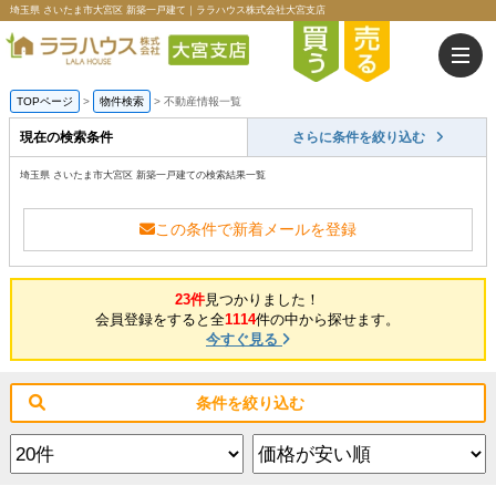
埼玉県 さいたま市大宮区 新築一戸建て｜ララハウス株式会社大宮支店
TOPページ
>
物件検索
>
不動産情報一覧
現在の検索条件
さらに条件を絞り込む
埼玉県 さいたま市大宮区 新築一戸建ての検索結果一覧
この条件で新着メールを登録
23件
見つかりました！
会員登録をすると全
1114
件の中から探せます。
今すぐ見る
条件を絞り込む