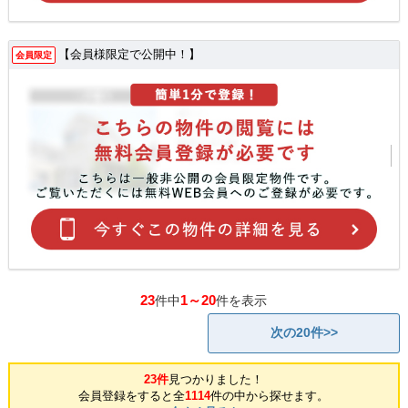
【会員様限定で公開中！】
会員限定
23
1～20
件中
件を表示
次の20件>>
23件
見つかりました！
会員登録をすると全
1114
件の中から探せます。