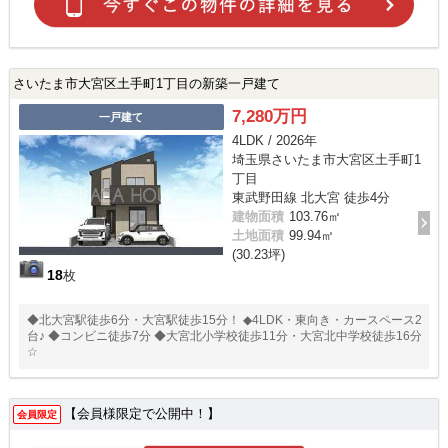
さいたま市大宮区土手町1丁目の新築一戸建て
7,280万円
一戸建て
4LDK / 2026年
埼玉県さいたま市大宮区土手町1
丁目
東武野田線 北大宮 徒歩4分
建物面積
103.76㎡
土地面積
99.94㎡
(30.23坪)
18
枚
◆北大宮駅徒歩6分・大宮駅徒歩15分！ ◆4LDK・東向き・カースペース2
台♪ ◆コンビニ徒歩7分 ◆大宮北小学校徒歩11分・大宮北中学校徒歩16分
☆
【会員様限定で公開中！】
会員限定