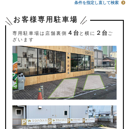
条件を指定し直して検索
お客様専用駐車場
４台
２台
専用駐車場は店舗裏側
と横に
ご
ざいます