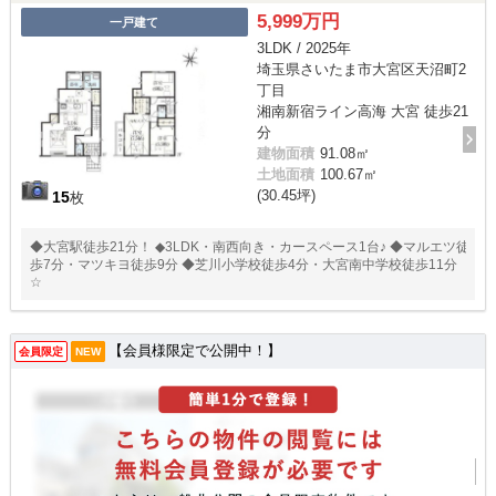
5,999万円
一戸建て
3LDK / 2025年
埼玉県さいたま市大宮区天沼町2
丁目
湘南新宿ライン高海 大宮 徒歩21
分
建物面積
91.08㎡
土地面積
100.67㎡
(30.45坪)
15
枚
◆大宮駅徒歩21分！ ◆3LDK・南西向き・カースペース1台♪ ◆マルエツ徒
歩7分・マツキヨ徒歩9分 ◆芝川小学校徒歩4分・大宮南中学校徒歩11分
☆
【会員様限定で公開中！】
会員限定
NEW