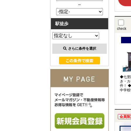
～
駅徒歩
check
さらに条件を選択
◆七里
き・カ
件！ 
中学校
会員限