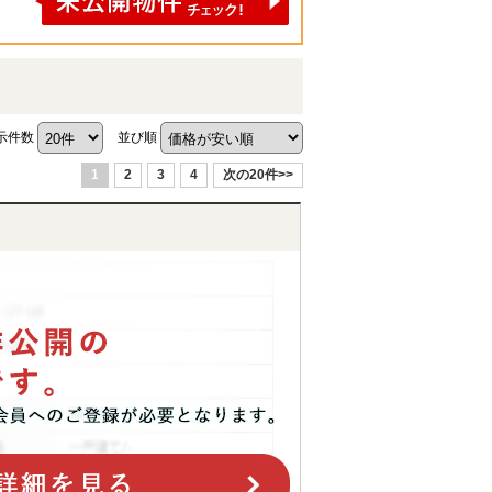
示件数
並び順
1
2
3
4
次の20件>>