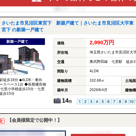
さいたま市見沼区東宮下 新築戸建て｜さいたま市見沼区大字東
宮下 の新築一戸建て
新築一戸建て
2,990万円
価格
埼玉県さいたま市見沼区大
所在地
東武野田線 七里駅 徒歩1
交通
4LDK
間取り
駅徒歩18分 ◆4LDK・東向
102.68㎡
建物面積
土地面
ースペース1台 ◆長期優良物
◆七里小学校徒歩15分・七里
2026年4月
築年月
建物構
徒歩15分
14
枚
【会員様限定で公開中！】
定