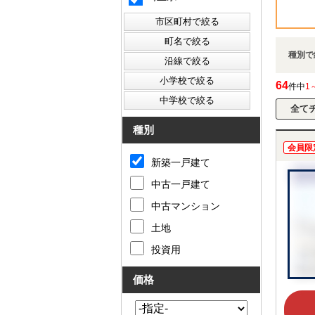
種別で
64
件中
1
種別
会員限
新築一戸建て
中古一戸建て
中古マンション
土地
投資用
価格