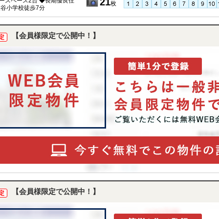
21
ースペース2台 ◆長期優良住
枚
大谷小学校徒歩7分
【会員様限定で公開中！】
定
【会員様限定で公開中！】
定