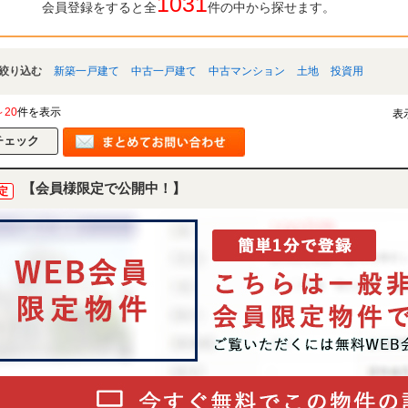
1031
会員登録をすると全
件の中から探せます。
絞り込む
新築一戸建て
中古一戸建て
中古マンション
土地
投資用
～20
件を表示
表
【会員様限定で公開中！】
定