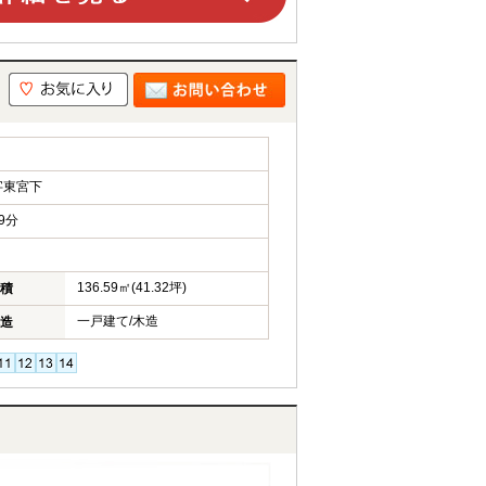
字東宮下
9分
136.59㎡(41.32坪)
積
一戸建て/木造
造