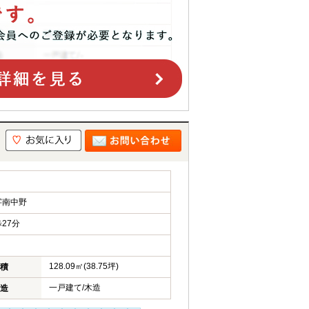
字南中野
27分
128.09㎡(38.75坪)
積
一戸建て/木造
造