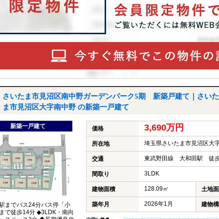
さいたま市見沼区南中野ガーデンパーク5期 新築戸建て｜さいた
ま市見沼区大字南中野 の新築一戸建て
新築一戸建て
3,690万円
価格
埼玉県さいたま市見沼区大
所在地
東武野田線 大和田駅 徒歩
交通
3LDK
間取り
128.09㎡
建物面積
土地面
2026年1月
築年月
建物構
駅までバス24分バス停「小
まで徒歩14分 ◆3LDK・南向