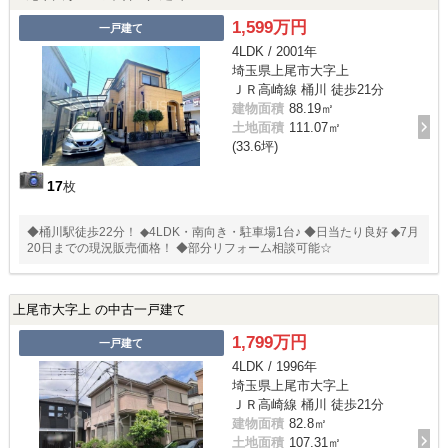
1,599万円
一戸建て
4LDK / 2001年
埼玉県上尾市大字上
ＪＲ高崎線 桶川 徒歩21分
建物面積
88.19㎡
土地面積
111.07㎡
(33.6坪)
17
枚
◆桶川駅徒歩22分！ ◆4LDK・南向き・駐車場1台♪ ◆日当たり良好 ◆7月
20日までの現況販売価格！ ◆部分リフォーム相談可能☆
上尾市大字上 の中古一戸建て
1,799万円
一戸建て
4LDK / 1996年
埼玉県上尾市大字上
ＪＲ高崎線 桶川 徒歩21分
建物面積
82.8㎡
土地面積
107.31㎡