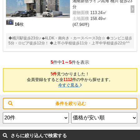
湘南新宿ライン高海 桶川 徒歩23
分
建物面積
113.24㎡
土地面積
158.49㎡
16
枚
(47.94坪)
◆桶川駅徒歩23分♪ ◆4LDK・南向き・カースペース3台☆ ◆コンビニ徒歩
5分・ロピア徒歩12分！ ◆上平小学校徒歩11分・上平中学校徒歩22分^^
5
1～5
件中
件を表示
5件
見つかりました！
会員登録をすると全
1112
件の中から探せます。
今すぐ見る
条件を絞り込む
さらに絞り込んで検索する