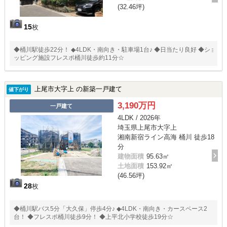
(32.46坪)
15
枚
◆桶川駅徒歩22分！ ◆4LDK・南向き・駐車場1台♪ ◆日当たり良好 ◆ショ
ッピング施設フレスポ桶川徒歩約11分☆
上尾市大字上 の新築一戸建て
値下がり
3,190万円
一戸建て
4LDK / 2026年
埼玉県上尾市大字上
湘南新宿ライン高海 桶川 徒歩18
分
建物面積
95.63㎡
土地面積
153.92㎡
(46.56坪)
28
枚
◆桶川駅バス5分「大久保」停歩4分♪ ◆4LDK・南向き・カースペース2
台！ ◆フレスポ桶川徒歩9分！ ◆上平北小学校徒歩19分☆