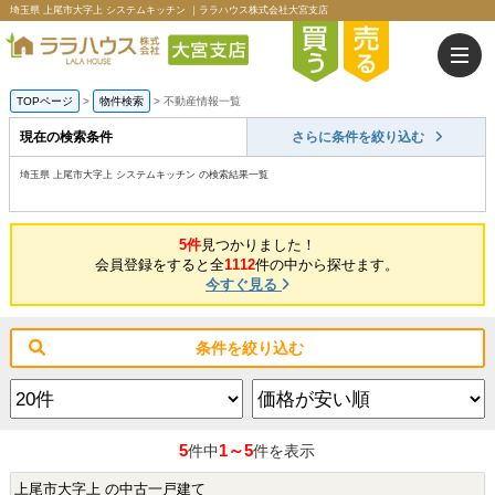
埼玉県 上尾市大字上 システムキッチン ｜ララハウス株式会社大宮支店
TOPページ
>
物件検索
>
不動産情報一覧
現在の検索条件
さらに条件を絞り込む
埼玉県 上尾市大字上 システムキッチン の検索結果一覧
5件
見つかりました！
会員登録をすると全
1112
件の中から探せます。
今すぐ見る
条件を絞り込む
5
1～5
件中
件を表示
上尾市大字上 の中古一戸建て