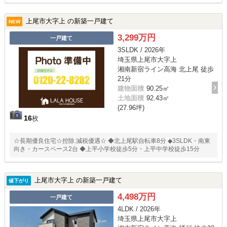
上尾市大字上 の新築一戸建て
NEW
3,299万円
一戸建て
3SLDK / 2026年
埼玉県上尾市大字上
湘南新宿ライン高海 北上尾 徒歩
21分
建物面積
90.25㎡
土地面積
92.43㎡
(27.96坪)
16
枚
☆長期優良住宅☆控除.減税優遇☆ ◆北上尾駅自転車8分 ◆3SLDK・南東
向き・カースペース2台 ◆上平小学校徒歩5分・上平中学校徒歩15分
上尾市大字上 の新築一戸建て
値下がり
4,498万円
一戸建て
4LDK / 2026年
埼玉県上尾市大字上