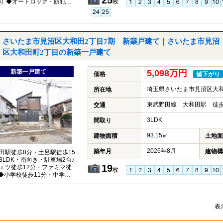
25
枚
あり ◆オートロック・防犯カ
置☆
さいたま市見沼区大和田2丁目7期 新築戸建て｜さいたま市見沼
区大和田町2丁目の新築一戸建て
新築一戸建て
5,098万円
価格
値下がり
埼玉県さいたま市見沼区大和
所在地
東武野田線 大和田駅 徒歩
交通
3LDK
間取り
93.15㎡
建物面積
土地面
2026年8月
築年月
建物構
田駅徒歩8分・土呂駅徒歩15
◆3LDK・南向き・駐車場2台♪
19
エツ徒歩12分・ファミマ徒
枚
 ◆小学校徒歩11分・中学校徒
分☆
表