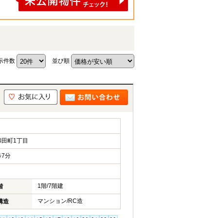
示件数
並び順
田町1丁目
7分
1階/7階建
階
マンション/RC造
構造