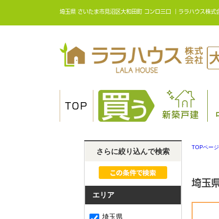
埼玉県 さいたま市見沼区大和田町 コンロ三口 ｜ララハウス株式
TOP
新築戸建
TOPページ
さらに絞り込んで検索
埼玉
エリア
埼玉県