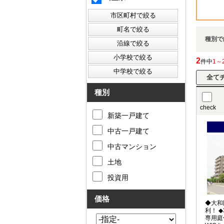
種別で
2
件中
1～
種別
check
新築一戸建て
中古一戸建て
中古マンション
土地
投資用
価格
◆大和
利！ 
専用庭