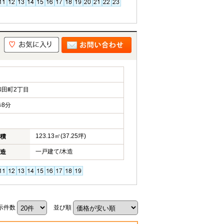
田町2丁目
8分
123.13㎡(37.25坪)
積
一戸建て/木造
造
示件数
並び順