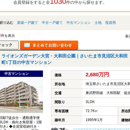
1030
会員登録をすると全
件の中から探せます。
絞り込む
新築一戸建て
中古一戸建て
中古マンション
土地
投資用
2
件を表示
表
ライオンズガーデン大宮・大和田公園｜さいたま市見沼区大和田
町1丁目の中古マンション
中古マンション
2,680万円
価格
埼玉県さいたま市見沼区大和
所在地
東武野田線 大和田駅 徒歩
交通
3LDK
間取り
72.76㎡
専有面積
所在
田駅7徒歩分・通勤通学便
1995年1月
築年月
建物
◆3LDK・南向き角部屋・1階
付き♪ ◆全居室収納付き・