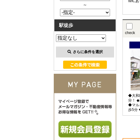
WIC
～
メラ設
駅徒歩
check
さらに条件を選択
◆大和
分！ 
◆マル
歩5分
歩12