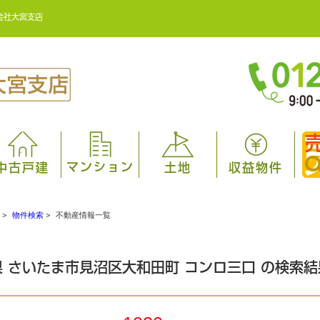
会社大宮支店
マンション
中古戸建
土地
収益物件
>
物件検索
>
不動産情報一覧
県 さいたま市見沼区大和田町 コンロ三口 の検索