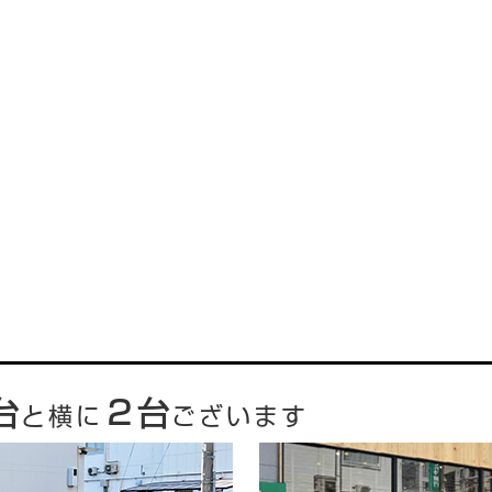
台
２台
と横に
ございます