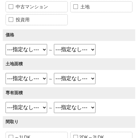
中古マンション
土地
投資用
価格
～
土地面積
～
専有面積
～
間取り
～1LDK
2DK～2LDK