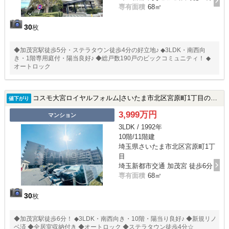
専有面積
68㎡
30
枚
◆加茂宮駅徒歩5分・ステラタウン徒歩4分の好立地♪ ◆3LDK・南西向
き・1階専用庭付・陽当良好♪ ◆総戸数190戸のビックコミュニティ！ ◆
オートロック
コスモ大宮ロイヤルフォルム|さいたま市北区宮原町1丁目の中古マンション
値下がり
3,999万円
マンション
3LDK / 1992年
10階/11階建
埼玉県さいたま市北区宮原町1丁
目
埼玉新都市交通 加茂宮 徒歩6分
専有面積
68㎡
30
枚
◆加茂宮駅徒歩6分！ ◆3LDK・南西向き・10階・陽当り良好♪ ◆新規リノ
ベ済 ◆全居室収納付き ◆オートロック ◆ステラタウン徒歩4分☆