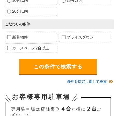
10分以内
15分以内
20分以内
こだわりの条件
新着物件
プライスダウン
カースペース2台以上
条件を指定し直して検索
お客様専用駐車場
４台
２台
専用駐車場は店舗裏側
と横に
ご
ざいます