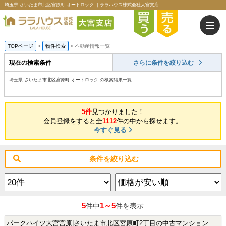
埼玉県 さいたま市北区宮原町 オートロック ｜ララハウス株式会社大宮支店
TOPページ
>
物件検索
>
不動産情報一覧
現在の検索条件
さらに条件を絞り込む
埼玉県 さいたま市北区宮原町 オートロック の検索結果一覧
5件
見つかりました！
会員登録をすると全
1112
件の中から探せます。
今すぐ見る
条件を絞り込む
5
1～5
件中
件を表示
パークハイツ大宮宮原|さいたま市北区宮原町2丁目の中古マンション