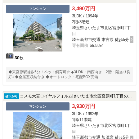
3,490万円
マンション
3LDK / 1994年
2階/8階建
埼玉県さいたま市北区宮原町2丁
目
埼玉新都市交通 東宮原 徒歩5分
専有面積
66.58㎡
30
枚
◆東宮原駅徒歩5分！ペット飼育可☆ ◆3LDK・南西向き・2階・陽当り良
好♪ ◆全居室収納付き ◆オートロック・宅配BOX完備
コスモ大宮ロイヤルフォルム|さいたま市北区宮原町1丁目の中古マンション
値下がり
3,930万円
マンション
3LDK / 1992年
1階/11階建
埼玉県さいたま市北区宮原町1丁
目
埼玉新都市交通 加茂宮 徒歩5分