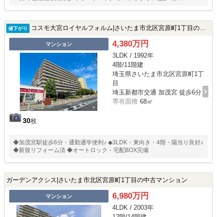
コスモ大宮ロイヤルフォルム|さいたま市北区宮原町1丁目の中古マンション
値下がり
4,380万円
マンション
3LDK / 1992年
4階/11階建
埼玉県さいたま市北区宮原町1丁
目
埼玉新都市交通 加茂宮 徒歩6分
専有面積
68㎡
30
枚
◆加茂宮駅徒歩6分・通勤通学便利♪ ◆3LDK・東向き・4階・陽当り良好♪
◆新規リフォーム済 ◆オートロック・宅配BOX完備
ガーデンアクシス|さいたま市北区宮原町1丁目の中古マンション
6,980万円
マンション
4LDK / 2003年
12階/14階建