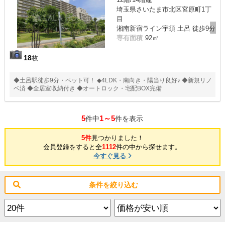
埼玉県さいたま市北区宮原町1丁
目
湘南新宿ライン宇須 土呂 徒歩9分
専有面積
92㎡
18
枚
◆土呂駅徒歩9分・ペット可！ ◆4LDK・南向き・陽当り良好♪ ◆新規リノ
ベ済 ◆全居室収納付き ◆オートロック・宅配BOX完備
5
1～5
件中
件を表示
5件
見つかりました！
会員登録をすると全
1112
件の中から探せます。
今すぐ見る
条件を絞り込む