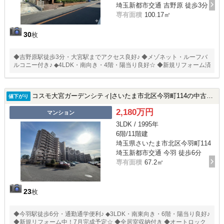
埼玉新都市交通 吉野原 徒歩3分
専有面積
100.17㎡
30
枚
◆吉野原駅徒歩3分・大宮駅までアクセス良好♪ ◆メゾネット・ルーフバ
ルコニー付き♪ ◆4LDK・南向き・4階・陽当り良好☆ ◆新規リフォーム済
コスモ大宮ガーデンシティ|さいたま市北区今羽町114の中古マンション
値下がり
2,180万円
マンション
3LDK / 1995年
6階/11階建
埼玉県さいたま市北区今羽町114
埼玉新都市交通 今羽 徒歩6分
専有面積
67.2㎡
23
枚
◆今羽駅徒歩6分・通勤通学便利♪ ◆3LDK・南東向き・6階・陽当り良好♪
◆新規リフォーム中！7月完成予定☆ ◆全居室収納付き ◆オートロック