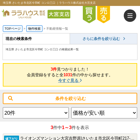
埼玉県 さいたま市北区今羽町 コンロ三口 ｜ララハウス株式会社大宮支店
TOPページ
>
物件検索
>
不動産情報一覧
現在の検索条件
さらに条件を絞り込む
埼玉県 さいたま市北区今羽町 コンロ三口 の検索結果一覧
3件
見つかりました！
会員登録をすると全
1031
件の中から探せます。
今すぐ見る
条件を絞り込む
3
1～3
件中
件を表示
ライオンズマンション大宮吉野原|さいたま市北区今羽町217-1の中古マンション
値下がり