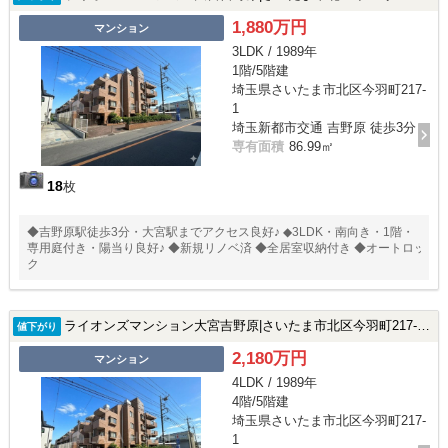
1,880万円
マンション
3LDK / 1989年
1階/5階建
埼玉県さいたま市北区今羽町217-
1
埼玉新都市交通 吉野原 徒歩3分
専有面積
86.99㎡
18
枚
◆吉野原駅徒歩3分・大宮駅までアクセス良好♪ ◆3LDK・南向き・1階・
専用庭付き・陽当り良好♪ ◆新規リノベ済 ◆全居室収納付き ◆オートロッ
ク
ライオンズマンション大宮吉野原|さいたま市北区今羽町217-1の中古マンション
値下がり
2,180万円
マンション
4LDK / 1989年
4階/5階建
埼玉県さいたま市北区今羽町217-
1