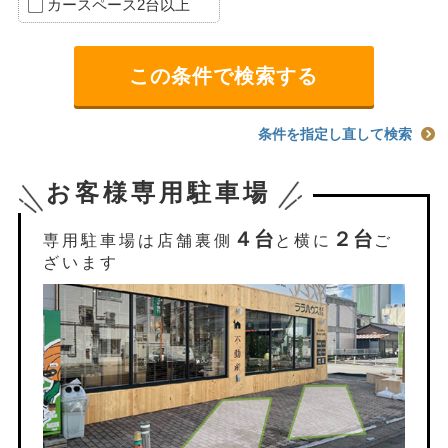
カースペース2台以上
条件を指定し直して検索
お客様専用駐車場
４台
２台
専用駐車場は店舗裏側
と横に
ご
ざいます