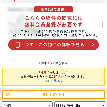
1
1～1
件中
件を表示
1件
見つかりました！
会員登録をすると全
1111
件の中から探せます。
今すぐ見る
条件を絞り込む