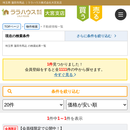
埼玉県 蓮田市馬込 ｜ララハウス株式会社大宮支店
TOPページ
>
物件検索
>
不動産情報一覧
現在の検索条件
さらに条件を絞り込む
埼玉県 蓮田市馬込 の検索結果一覧
1件
見つかりました！
会員登録をすると全
1111
件の中から探せます。
今すぐ見る
条件を絞り込む
1
1～1
件中
件を表示
【会員様限定で公開中！】
会員限定