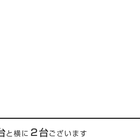
台
２台
と横に
ございます