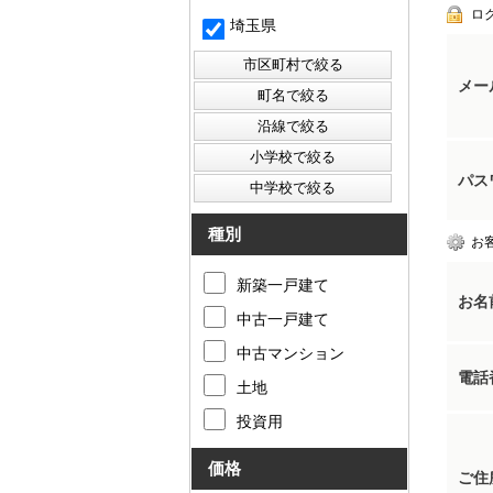
ロ
埼玉県
メー
パス
種別
お
新築一戸建て
お名
中古一戸建て
中古マンション
電話
土地
投資用
価格
ご住