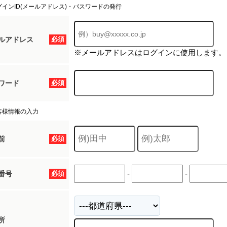
グインID(メールアドレス)・パスワードの発行
ルアドレス
必須
※メールアドレスはログインに使用します。
ワード
必須
客様情報の入力
前
必須
-
-
番号
必須
所