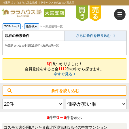
埼玉県 さいたま市北区盆栽町 ｜ララハウス株式会社大宮支店
TOPページ
>
物件検索
>
不動産情報一覧
現在の検索条件
さらに条件を絞り込む
埼玉県 さいたま市北区盆栽町 の検索結果一覧
6件
見つかりました！
会員登録をすると全
1112
件の中から探せます。
今すぐ見る
条件を絞り込む
6
1～6
件中
件を表示
コスモ大宮公園|さいたま市北区盆栽町375-4の中古マンション