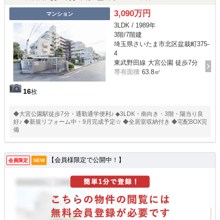
3,090万円
マンション
3LDK / 1989年
3階/7階建
埼玉県さいたま市北区盆栽町375-
4
東武野田線 大宮公園 徒歩7分
専有面積
63.8㎡
16
枚
◆大宮公園駅徒歩7分・通勤通学便利♪ ◆3LDK・南向き・3階・陽当り良
好♪ ◆新規リフォーム中・9月完成予定☆ ◆全居室収納付き ◆宅配BOX完
備
【会員様限定で公開中！】
会員限定
NEW