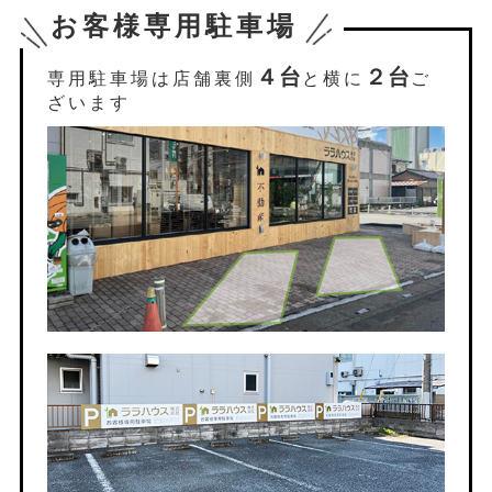
お客様専用駐車場
４台
２台
専用駐車場は店舗裏側
と横に
ご
ざいます