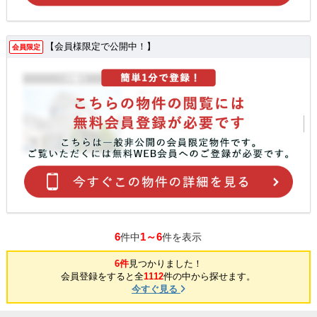
【会員様限定で公開中！】
会員限定
6
1～6
件中
件を表示
6件
見つかりました！
会員登録をすると全
1112
件の中から探せます。
今すぐ見る