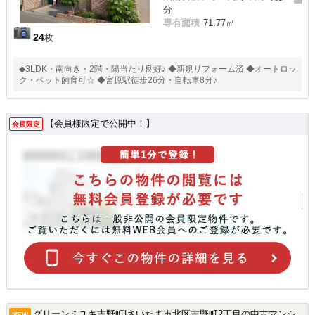
分
専有面積
71.77㎡
24
枚
◆3LDK・南向き・2階・陽当たり良好♪ ◆新規リフォーム済 ◆オートロッ
ク・ペット飼育可☆ ◆宮原駅徒歩26分・自転車8分♪
【会員様限定で公開中！】
会員限定
グリーンミユキ吉野町|さいたま市北区吉野町2丁目の中古マンション
NEW