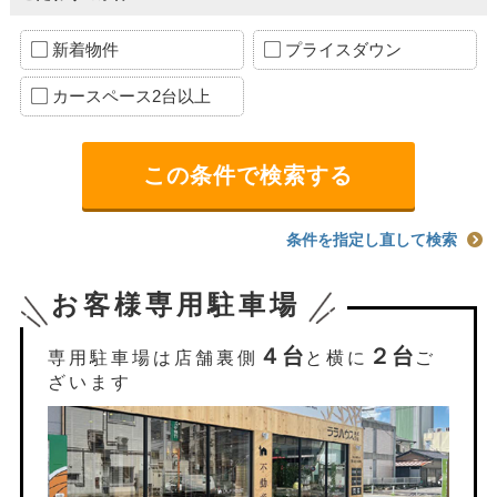
新着物件
プライスダウン
カースペース2台以上
条件を指定し直して検索
お客様専用駐車場
４台
２台
専用駐車場は店舗裏側
と横に
ご
ざいます