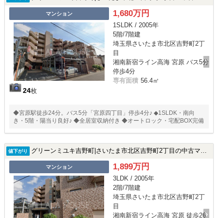
1,680万円
マンション
1SLDK / 2005年
5階/7階建
埼玉県さいたま市北区吉野町2丁
目
湘南新宿ライン高海 宮原 バス5分
停歩4分
専有面積
56.4㎡
24
枚
◆宮原駅徒歩24分。バス5分「宮原四丁目」停歩4分♪ ◆1SLDK・南向
き・5階・陽当り良好♪ ◆全居室収納付き ◆オートロック・宅配BOX完備
グリーンミユキ吉野町|さいたま市北区吉野町2丁目の中古マンション
値下がり
1,899万円
マンション
3LDK / 2005年
2階/7階建
埼玉県さいたま市北区吉野町2丁
目
湘南新宿ライン高海 宮原 徒歩26