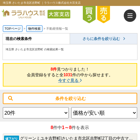
埼玉県 さいたま市北区吉野町 ｜ララハウス株式会社大宮支店
TOPページ
>
物件検索
>
不動産情報一覧
現在の検索条件
さらに条件を絞り込む
埼玉県 さいたま市北区吉野町 の検索結果一覧
8件
見つかりました！
会員登録をすると全
1031
件の中から探せます。
今すぐ見る
条件を絞り込む
8
1～8
件中
件を表示
グリーンミユキ吉野町|さいたま市北区吉野町2丁目の中古マンション
値下がり