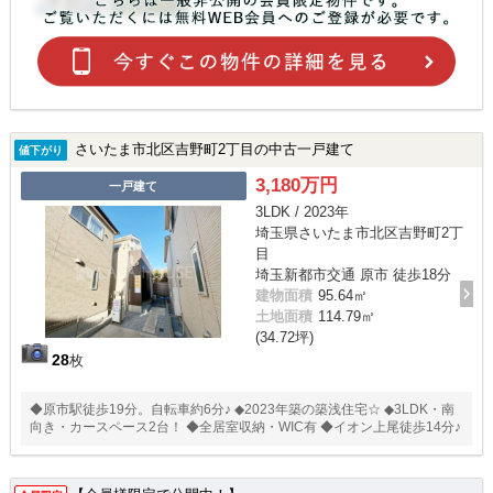
さいたま市北区吉野町2丁目の中古一戸建て
値下がり
3,180万円
一戸建て
3LDK / 2023年
埼玉県さいたま市北区吉野町2丁
目
埼玉新都市交通 原市 徒歩18分
建物面積
95.64㎡
土地面積
114.79㎡
(34.72坪)
28
枚
◆原市駅徒歩19分。自転車約6分♪ ◆2023年築の築浅住宅☆ ◆3LDK・南
向き・カースペース2台！ ◆全居室収納・WIC有 ◆イオン上尾徒歩14分♪