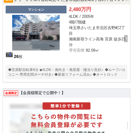
2,480万円
マンション
4LDK / 2005年
4階/7階建
埼玉県さいたま市北区吉野町2丁
目
湘南新宿ライン高海 宮原 徒歩23
分
専有面積
82.09㎡
26
枚
◆宮原駅自転車8分 ◆4LDK・南向き・角部屋・陽当り良好♪. ◆ルーフバル
コニー.専用玄関ポーチ付き♪ ◆新規リフォーム済み♪ ◆オートロック
【会員様限定で公開中！】
会員限定