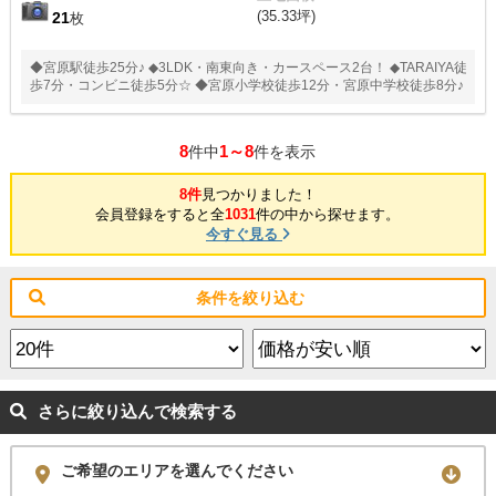
(35.33坪)
21
枚
◆宮原駅徒歩25分♪ ◆3LDK・南東向き・カースペース2台！ ◆TARAIYA徒
歩7分・コンビニ徒歩5分☆ ◆宮原小学校徒歩12分・宮原中学校徒歩8分♪
8
1～8
件中
件を表示
8件
見つかりました！
会員登録をすると全
1031
件の中から探せます。
今すぐ見る
条件を絞り込む
さらに絞り込んで検索する
ご希望のエリアを選んでください