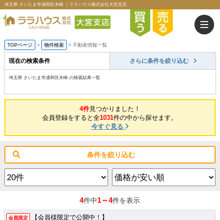
埼玉県 さいたま市浦和区木崎 ｜ララハウス株式会社大宮支店
TOPページ
>
物件検索
>
不動産情報一覧
現在の検索条件
さらに条件を絞り込む
埼玉県 さいたま市浦和区木崎 の検索結果一覧
4件
見つかりました！
会員登録をすると全
1031
件の中から探せます。
今すぐ見る
条件を絞り込む
4
1～4
件中
件を表示
【会員様限定で公開中！】
会員限定