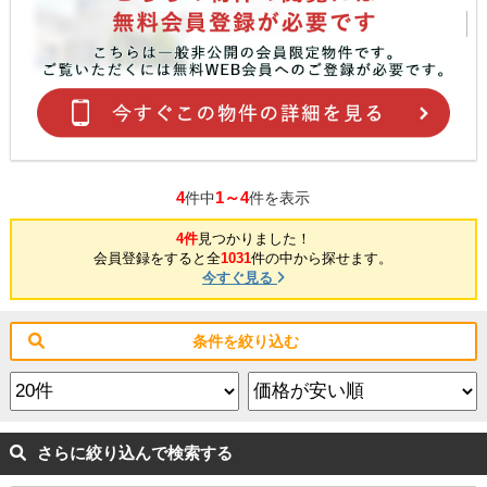
4
1～4
件中
件を表示
4件
見つかりました！
会員登録をすると全
1031
件の中から探せます。
今すぐ見る
条件を絞り込む
さらに絞り込んで検索する