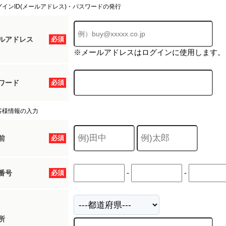
グインID(メールアドレス)・パスワードの発行
ルアドレス
必須
※メールアドレスはログインに使用します。
ワード
必須
客様情報の入力
前
必須
-
-
番号
必須
所