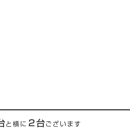
台
２台
と横に
ございます