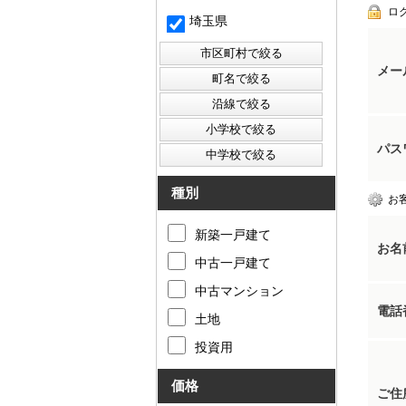
ロ
埼玉県
メー
パス
種別
お
新築一戸建て
お名
中古一戸建て
中古マンション
電話
土地
投資用
価格
ご住