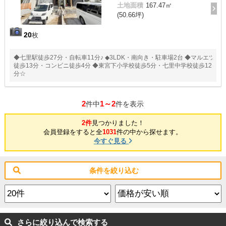
土地面積
167.47㎡
(50.66坪)
20
枚
◆七里駅徒歩27分・自転車11分♪ ◆3LDK・南向き・駐車場2台 ◆マルエツ
徒歩13分・コンビニ徒歩4分 ◆東宮下小学校徒歩5分・七里中学校徒歩12
分☆
2
1～2
件中
件を表示
2件
見つかりました！
会員登録をすると全
1031
件の中から探せます。
今すぐ見る
条件を絞り込む
さらに絞り込んで検索する