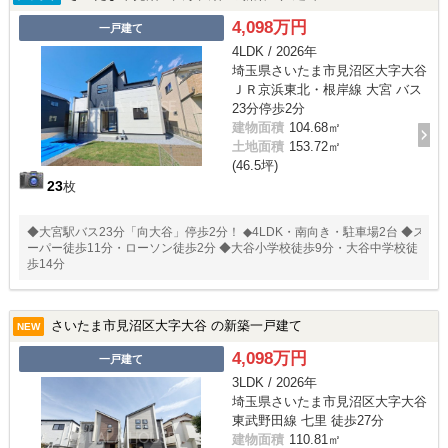
4,098万円
一戸建て
4LDK / 2026年
埼玉県さいたま市見沼区大字大谷
ＪＲ京浜東北・根岸線 大宮 バス
23分停歩2分
建物面積
104.68㎡
土地面積
153.72㎡
(46.5坪)
23
枚
◆大宮駅バス23分「向大谷」停歩2分！ ◆4LDK・南向き・駐車場2台 ◆ス
ーパー徒歩11分・ローソン徒歩2分 ◆大谷小学校徒歩9分・大谷中学校徒
歩14分
さいたま市見沼区大字大谷 の新築一戸建て
NEW
4,098万円
一戸建て
3LDK / 2026年
埼玉県さいたま市見沼区大字大谷
東武野田線 七里 徒歩27分
建物面積
110.81㎡