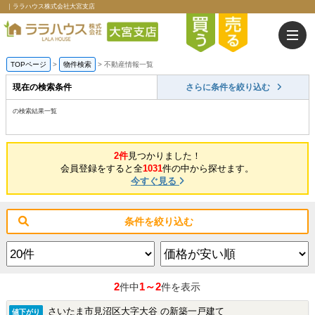
｜ララハウス株式会社大宮支店
TOPページ
>
物件検索
>
不動産情報一覧
現在の検索条件
さらに条件を絞り込む
の検索結果一覧
2件
見つかりました！
会員登録をすると全
1031
件の中から探せます。
今すぐ見る
条件を絞り込む
2
1～2
件中
件を表示
さいたま市見沼区大字大谷 の新築一戸建て
値下がり