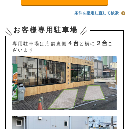
条件を指定し直して検索
お客様専用駐車場
４台
２台
専用駐車場は店舗裏側
と横に
ご
ざいます