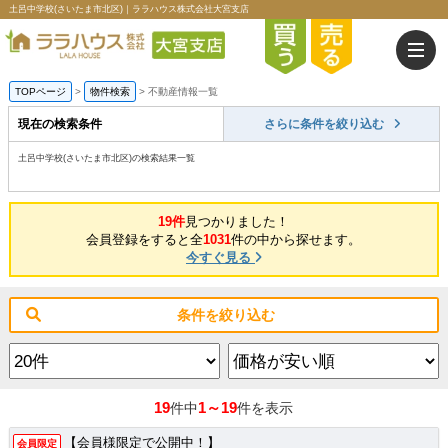
土呂中学校(さいたま市北区)｜ララハウス株式会社大宮支店
TOPページ
>
物件検索
>
不動産情報一覧
現在の検索条件
さらに条件を絞り込む
土呂中学校(さいたま市北区)の検索結果一覧
19件
見つかりました！
会員登録をすると全
1031
件の中から探せます。
今すぐ見る
条件を絞り込む
19
1～19
件中
件を表示
【会員様限定で公開中！】
会員限定