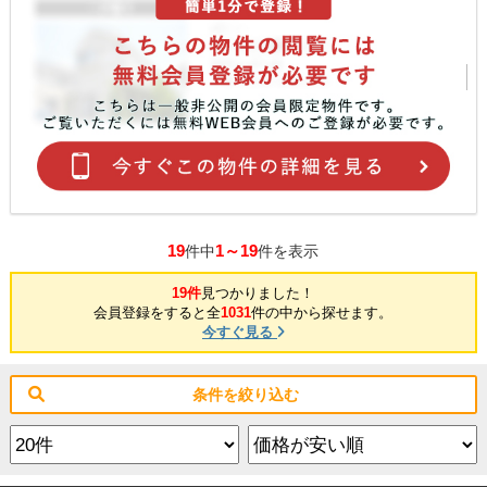
19
1～19
件中
件を表示
19件
見つかりました！
会員登録をすると全
1031
件の中から探せます。
今すぐ見る
条件を絞り込む