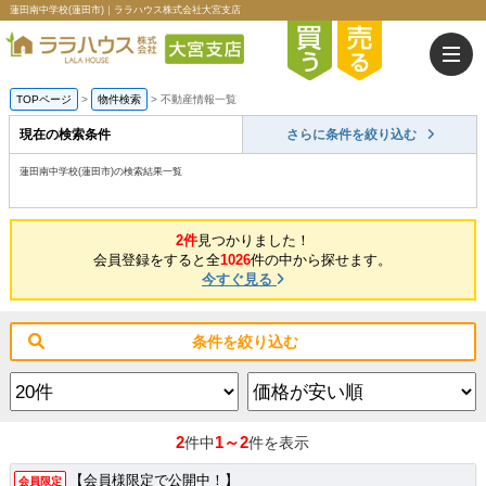
蓮田南中学校(蓮田市)｜ララハウス株式会社大宮支店
TOPページ
>
物件検索
>
不動産情報一覧
現在の検索条件
さらに条件を絞り込む
蓮田南中学校(蓮田市)の検索結果一覧
2件
見つかりました！
会員登録をすると全
1026
件の中から探せます。
今すぐ見る
条件を絞り込む
2
1～2
件中
件を表示
【会員様限定で公開中！】
会員限定