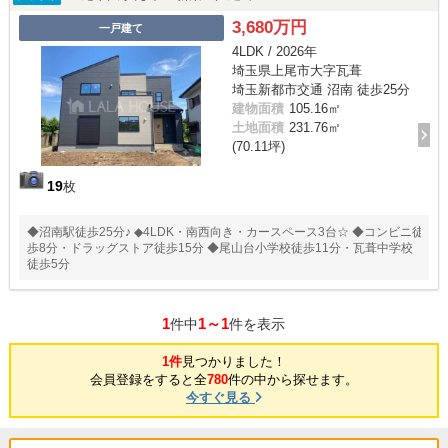
3,680万円
一戸建て
4LDK / 2026年
埼玉県上尾市大字瓦葺
埼玉新都市交通 沼南 徒歩25分
建物面積
105.16㎡
土地面積
231.76㎡
(70.11坪)
19
枚
◆沼南駅徒歩25分♪ ◆4LDK・南西向き・カースペース3台☆ ◆コンビニ徒
歩8分・ドラッグストア徒歩15分 ◆尾山台小学校徒歩11分・瓦葺中学校
徒歩5分
1
1～1
件中
件を表示
1件
見つかりました！
会員登録をすると全
780
件の中から探せます。
今すぐ見る