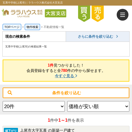
瓦葺中学校(上尾市)｜ララハウス株式会社大宮支店
TOPページ
>
物件検索
>
不動産情報一覧
現在の検索条件
さらに条件を絞り込む
瓦葺中学校(上尾市)の検索結果一覧
1件
見つかりました！
会員登録をすると全
780
件の中から探せます。
今すぐ見る
条件を絞り込む
1
1～1
件中
件を表示
上尾市大字瓦葺 の新築一戸建て
値下がり