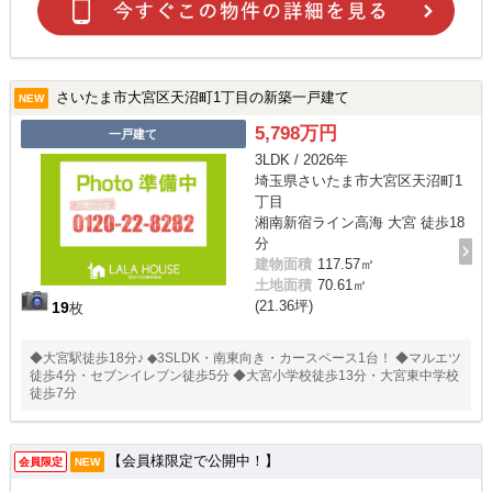
さいたま市大宮区天沼町1丁目の新築一戸建て
NEW
5,798万円
一戸建て
3LDK / 2026年
埼玉県さいたま市大宮区天沼町1
丁目
湘南新宿ライン高海 大宮 徒歩18
分
建物面積
117.57㎡
土地面積
70.61㎡
(21.36坪)
19
枚
◆大宮駅徒歩18分♪ ◆3SLDK・南東向き・カースペース1台！ ◆マルエツ
徒歩4分・セブンイレブン徒歩5分 ◆大宮小学校徒歩13分・大宮東中学校
徒歩7分
【会員様限定で公開中！】
会員限定
NEW