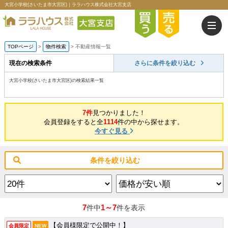
大宮小学校(さいたま市大宮区)｜ララハウス株式会社大宮支店
TOPページ
>
物件検索
>
不動産情報一覧
現在の検索条件
さらに条件を絞り込む
大宮小学校(さいたま市大宮区)の検索結果一覧
7件
見つかりました！
会員登録をすると全
1114
件の中から探せます。
今すぐ見る
条件を絞り込む
7
1～7
件中
件を表示
【会員様限定で公開中！】
会員限定
NEW