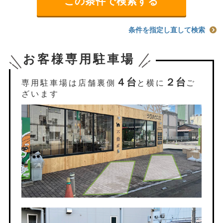
条件を指定し直して検索
お客様専用駐車場
４台
２台
専用駐車場は店舗裏側
と横に
ご
ざいます