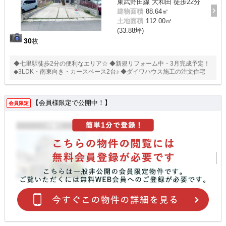
東武野田線 大和田 徒歩22分
建物面積
88.64㎡
土地面積
112.00㎡
(33.88坪)
30
枚
◆七里駅徒歩2分の便利なエリア☆ ◆新規リフォーム中・3月完成予定！
◆3LDK・南東向き・カースペース2台♪ ◆ダイワハウス施工の注文住宅
【会員様限定で公開中！】
会員限定