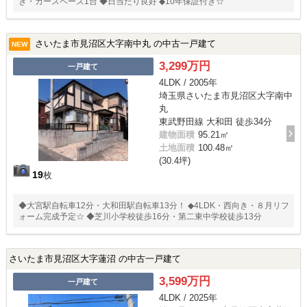
き・カースペース1台 ◆日当たり良好 ◆10年保証付き☆
さいたま市見沼区大字南中丸 の中古一戸建て
NEW
3,299万円
一戸建て
4LDK / 2005年
埼玉県さいたま市見沼区大字南中
丸
東武野田線 大和田 徒歩34分
建物面積
95.21㎡
土地面積
100.48㎡
(30.4坪)
19
枚
◆大宮駅自転車12分・大和田駅自転車13分！ ◆4LDK・西向き・８月リフ
ォーム完成予定☆ ◆芝川小学校徒歩16分・第二東中学校徒歩13分
さいたま市見沼区大字蓮沼 の中古一戸建て
3,599万円
一戸建て
4LDK / 2025年