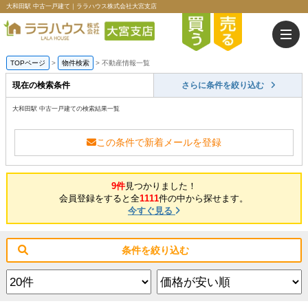
大和田駅 中古一戸建て｜ララハウス株式会社大宮支店
TOPページ
>
物件検索
>
不動産情報一覧
現在の検索条件
さらに条件を絞り込む
大和田駅 中古一戸建ての検索結果一覧
この条件で新着メールを登録
9件
見つかりました！
会員登録をすると全
1111
件の中から探せます。
今すぐ見る
条件を絞り込む