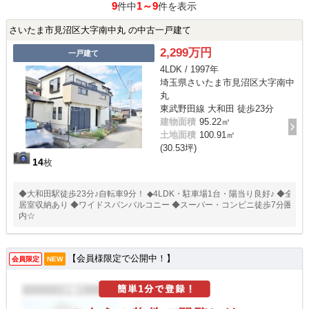
9
1～9
件中
件を表示
さいたま市見沼区大字南中丸 の中古一戸建て
2,299万円
一戸建て
4LDK / 1997年
埼玉県さいたま市見沼区大字南中
丸
東武野田線 大和田 徒歩23分
建物面積
95.22㎡
土地面積
100.91㎡
(30.53坪)
14
枚
◆大和田駅徒歩23分♪自転車9分！ ◆4LDK・駐車場1台・陽当り良好♪ ◆全
居室収納あり ◆ワイドスパンバルコニー ◆スーパー・コンビニ徒歩7分圏
内☆
【会員様限定で公開中！】
会員限定
NEW