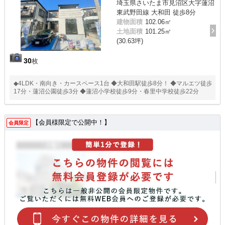
埼玉県さいたま市見沼区大字蓮沼
東武野田線 大和田 徒歩8分
建物面積
102.06㎡
土地面積
101.25㎡
(30.63坪)
30
枚
◆4LDK・南向き・カースペース1台 ◆大和田駅徒歩8分！ ◆マルエツ徒歩
17分・蓮沼公園徒歩3分 ◆蓮沼小学校徒歩9分・春里中学校徒歩22分
【会員様限定で公開中！】
会員限定