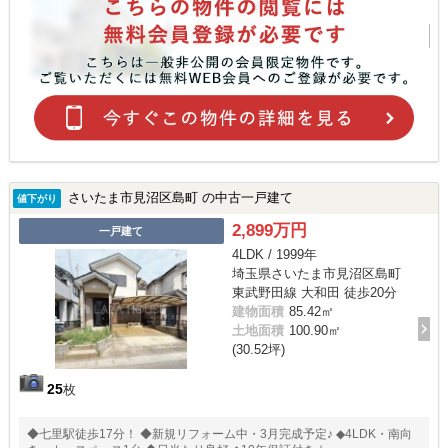
さいたま市見沼区島町 の中古一戸建て
値下がり
2,899万円
一戸建て
4LDK / 1999年
埼玉県さいたま市見沼区島町
東武野田線 大和田 徒歩20分
建物面積
85.42㎡
土地面積
100.90㎡
(30.52坪)
25
枚
◆七里駅徒歩17分！ ◆新規リフォーム中・3月完成予定♪ ◆4LDK・南向