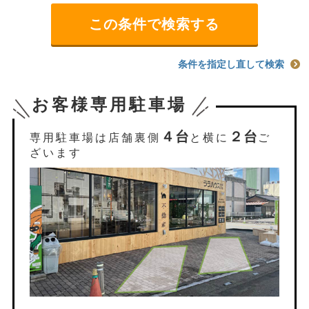
条件を指定し直して検索
お客様専用駐車場
４台
２台
専用駐車場は店舗裏側
と横に
ご
ざいます