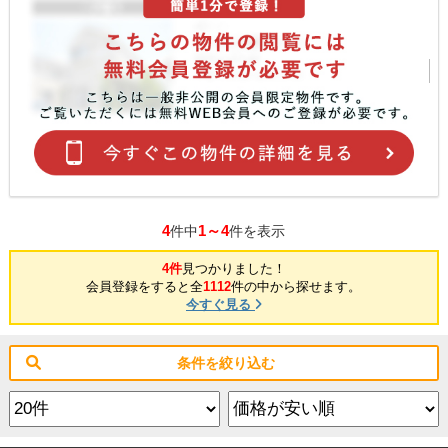
4
1～4
件中
件を表示
4件
見つかりました！
会員登録をすると全
1112
件の中から探せます。
今すぐ見る
条件を絞り込む