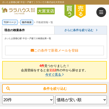
さいたま新都心駅 中古一戸建て｜ララハウス株式会社大宮支店
TOPページ
>
物件検索
>
不動産情報一覧
現在の検索条件
さらに条件を絞り込む
さいたま新都心駅 中古一戸建ての検索結果一覧
この条件で新着メールを登録
4件
見つかりました！
会員登録をすると全
1112
件の中から探せます。
今すぐ見る
条件を絞り込む