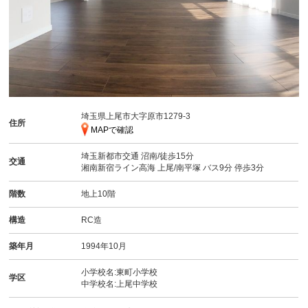
埼玉県上尾市大字原市1279-3
住所
MAPで確認
埼玉新都市交通
沼南
/徒歩15分
交通
湘南新宿ライン高海
上尾
/南平塚 バス9分 停歩3分
階数
地上10階
構造
RC造
築年月
1994年10月
小学校名:東町小学校
学区
中学校名:上尾中学校