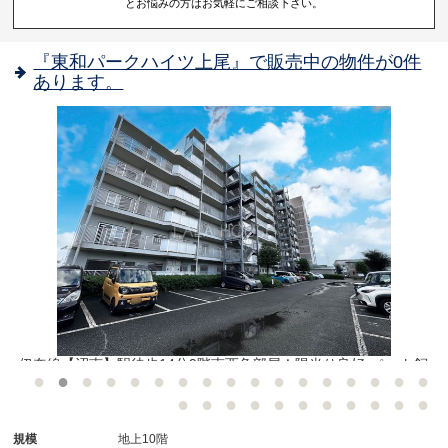
とお悩みの方はお気軽にご相談下さい。
『東和パークハイツ上尾』で販売中の物件が0件
あります。
伊奈線【沼南】駅徒歩14分9階南西角部屋！陽当り良好♪ペット飼
育可！
規模
地上10階