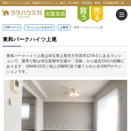
東和パークハイツ上尾｜沼南駅の中古マンション購入・売り物件、売却査定・相場・売却価格情報｜埼玉県上尾市大字原市1279-3のマンション情報｜ララハウス株式会社大宮支店
TOPページ
>
マンションカタログ
>
上尾市
>
東和パークハイツ上尾
東和パークハイツ上尾
東和パークハイツ上尾は埼玉県上尾市大字原市1279-3 にあるマンシ
ョンで、最寄り駅は埼玉新都市交通の「沼南」から徒歩15分の距離に
あります。1994年10月に地上10階RC造で建てられた全109戸のマン
ションです。