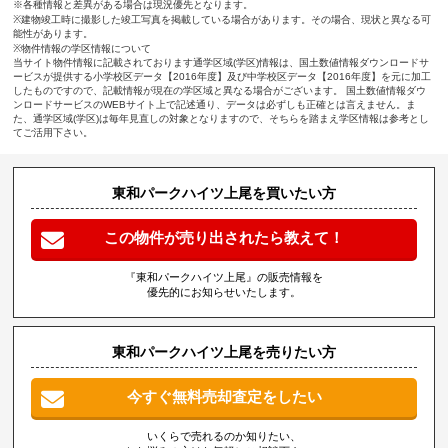
※各種情報と差異がある場合は現況優先となります。
※建物竣工時に撮影した竣工写真を掲載している場合があります。その場合、現状と異なる可
能性があります。
※物件情報の学区情報について
当サイト物件情報に記載されております通学区域(学区)情報は、国土数値情報ダウンロードサ
ービスが提供する小学校区データ【2016年度】及び中学校区データ【2016年度】を元に加工
したものですので、記載情報が現在の学区域と異なる場合がございます。 国土数値情報ダウ
ンロードサービスのWEBサイト上で記述通り、データは必ずしも正確とは言えません。ま
た、通学区域(学区)は毎年見直しの対象となりますので、そちらを踏まえ学区情報は参考とし
てご活用下さい。
東和パークハイツ上尾を買いたい方
この物件が売り出されたら教えて！
『東和パークハイツ上尾』の販売情報を
優先的にお知らせいたします。
東和パークハイツ上尾を売りたい方
今すぐ無料売却査定をしたい
いくらで売れるのか知りたい、