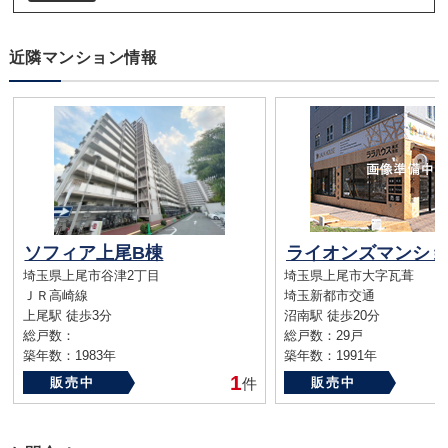
近隣マンション情報
ソフィア上尾B棟
埼玉県上尾市谷津2丁目
埼玉県上尾市大字瓦葺
ＪＲ高崎線
埼玉新都市交通
上尾駅 徒歩3分
沼南駅 徒歩20分
総戸数：
総戸数：29戸
築年数：1983年
築年数：1991年
1
販売中
件
販売中